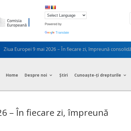
Powered by
Translate
Ziua Europei 9 mai 2026 – În fiecare zi, împreună consoli
5
Home
Despre noi
Știri
Cunoaște-ți drepturile
6 – În fiecare zi, împreună