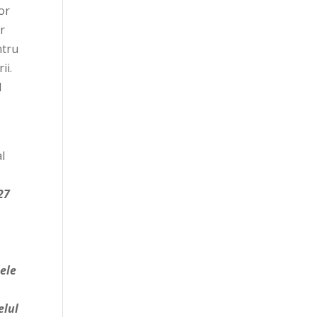
or
or
ntru
ii.
l
l
27
cele
elul