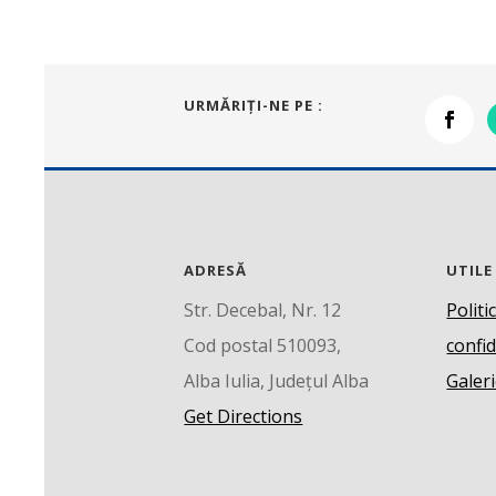
URMĂRIŢI-NE PE :
ADRESĂ
UTILE
Str. Decebal, Nr. 12
Politi
Cod postal 510093,
confid
Alba Iulia, Județul Alba
Galeri
Get Directions