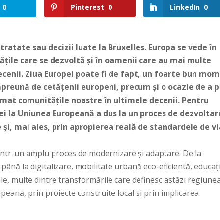
0
Pinterest
0
LinkedIn
0
tratate sau decizii luate la Bruxelles. Europa se vede în
ățile care se dezvoltă și în oamenii care au mai multe
cenii.
Ziua Europei poate fi de fapt, un foarte bun mo
preună de cetățenii europeni, precum și o ocazie de a p
rmat comunitățile noastre în ultimele decenii. Pentru
 la Uniunea Europeană a dus la un proces de dezvoltar
e și, mai ales, prin apropierea reală de standardele de v
rintr-un amplu proces de modernizare și adaptare. De la
, până la digitalizare, mobilitate urbană eco-eficientă, educaț
cale, multe dintre transformările care definesc astăzi regiune
opeană, prin proiecte construite local și prin implicarea