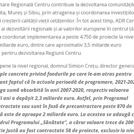
tare Regională Centru contribuie la dezvoltarea comunitățil
ta, Mureș și Sibiu, prin atragerea și coordonarea investițiil
reșterii calității vieții cetățenilor. În tot acest timp, ADR Ce
ai dezvoltării regionale și ai valorilor europene în centrul țăr
 coordonat implementarea a peste 4.750 de proiecte la nive
miliarde euro, dintre care aproximativ 3,5 miliarde euro
 pentru dezvoltarea Regiunii Centru.
pene la nivel regional, domnul Simion Crețu, director genera
le concrete privind fondurile pe care le-am atras pentru
tant faptul că în actuala perioadă de programare, 2021-20
ga sumă absorbită în anii 2007-2020, respectiv valoarea
ii ani a depășit 2,3 miliarde euro. Astfel, prin Programul
tractate sau sunt în fază de precontractare peste 870 de
ală este de aproape 2 miliarde euro. La acestea se adaugă 
adrul Programului „Sănătate”, a căror valoare trece de 200
ie Justă au fost contractate 58 de proiecte, exclusiv la niv