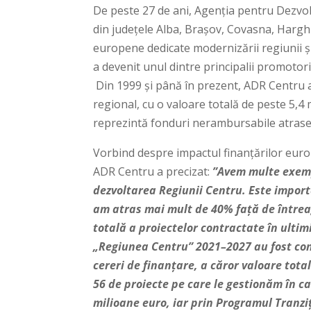
De peste 27 de ani, Agenția pentru Dezvol
din județele Alba, Brașov, Covasna, Harghi
europene dedicate modernizării regiunii și c
a devenit unul dintre principalii promotori 
Din 1999 și până în prezent, ADR Centru a
regional, cu o valoare totală de peste 5,4 
reprezintă fonduri nerambursabile atrase
Vorbind despre impactul finanțărilor euro
ADR Centru a precizat:
”Avem multe exemp
dezvoltarea Regiunii Centru. Este impor
am atras mai mult de 40% față de întrea
totală a proiectelor contractate în ultim
„Regiunea Centru” 2021–2027 au fost con
cereri de finanțare, a căror valoare tot
56 de proiecte pe care le gestionăm în c
milioane euro, iar prin Programul Tranziț