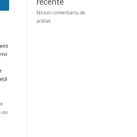
recente
Niciun comentariu de
arătat.
ment
rivi
e
iață
ie
a au