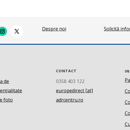
Despre noi
Solicită inf
CONTACT
IN
Pa
ca de
0358 403 122
ențialitate
europedirect [at]
Co
e foto
adrcentru.ro
Co
Co
Cu