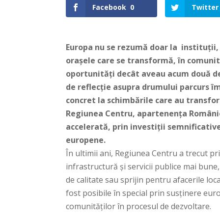
Facebook
0
Twitter
Europa nu se rezumă doar la instituții, 
orașele care se transformă, în comunit
oportunități decât aveau acum două de
de reflecție asupra drumului parcurs îm
concret la schimbările care au transfo
Regiunea Centru, apartenența României
accelerată, prin investiții semnificativ
europene.
În ultimii ani, Regiunea Centru a trecut p
infrastructură și servicii publice mai bune
de calitate sau sprijin pentru afacerile lo
fost posibile în special prin susținere eur
comunităților în procesul de dezvoltare.