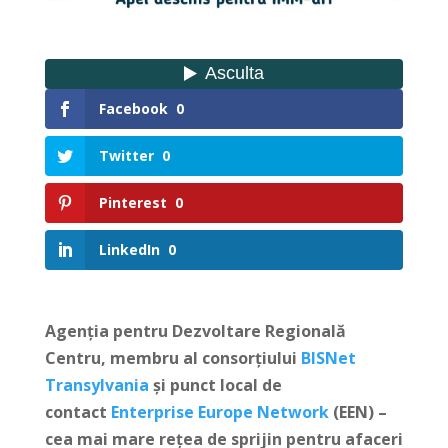
Facebook
0
Twitter
0
Pinterest
0
LinkedIn
0
Agenția pentru Dezvoltare Regională
Centru, membru al consorțiului
BISNet
Transylvania
și punct local de
contact
Enterprise Europe Network
(EEN) –
cea mai mare rețea de sprijin pentru afaceri