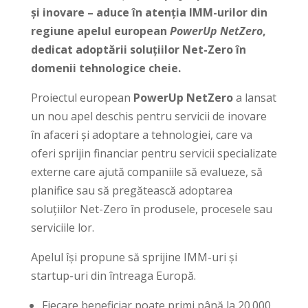
și inovare – aduce în atenția IMM-urilor din
regiune apelul european
PowerUp NetZero
,
dedicat adoptării soluțiilor Net-Zero în
domenii tehnologice cheie.
Proiectul european
PowerUp NetZero
a lansat
un nou apel deschis pentru servicii de inovare
în afaceri și adoptare a tehnologiei, care va
oferi sprijin financiar pentru servicii specializate
externe care ajută companiile să evalueze, să
planifice sau să pregătească adoptarea
soluțiilor Net-Zero în produsele, procesele sau
serviciile lor.
Apelul își propune să sprijine IMM-uri și
startup-uri din întreaga Europă.
Fiecare beneficiar poate primi până la 20.000