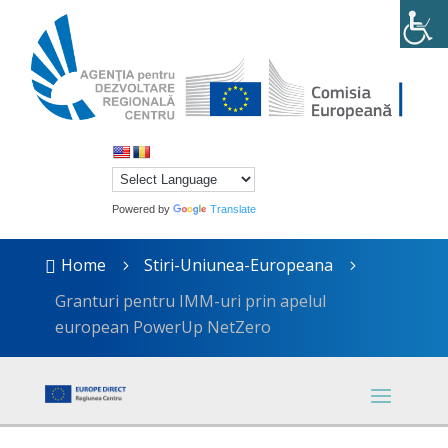
Powered by
Translate
Home
Stiri-Uniunea-Europeana

5
5
Granturi pentru IMM-uri prin apelul
european PowerUp NetZero