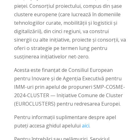
pieței. Consorțiul proiectului, compus din șase
clustere europene (care lucrează în domeniile
tehnologiilor curate, mobilității și logisticii și
digitalizării), din cinci regiuni, va construi
sinergii cu alte inițiative, proiecte și consorții, va
oferi o strategie pe termen lung pentru
susținerea inițiativelor net-zero.
Acesta este finanțat de Consiliul European
pentru Inovare și de Agenția Executivă pentru
IMM-uri prin apelul de propuneri SMP-COSME-
2024-CLUSTER — Inițiative Comune de Cluster
(EUROCLUSTERS) pentru redresarea Europei.
Pentru informații suplimentare despre apel
puteți accesa ghidul apelului
aici
.
Pentru întrebări sau nelămuriri, Serviciul