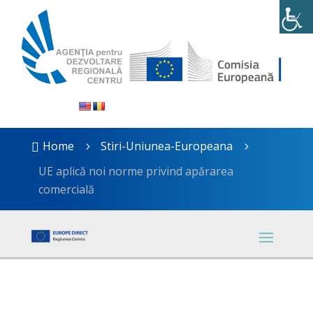
Home
Stiri-Uniunea-Europeana

5
5
UE aplică noi norme privind apărarea
comercială