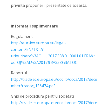
privința propunerii prezentate de aceasta.
Informații suplimentare
Regulament
http://eur-lex.europa.eu/legal-
content/EN/TXT/?
uri=uriserv%3AOJ.L_.2017.338.01.0001.01.FRA&t
oc=OJ%3AL%3A2017%3A338%3ATOC
Raportul
http://trade.ec.europa.eu/doclib/docs/2017/dece
mber/tradoc_156474.pdf
Ghid de procedură pentru societăți
http://trade.ec.europa.eu/doclib/docs/2017/dece