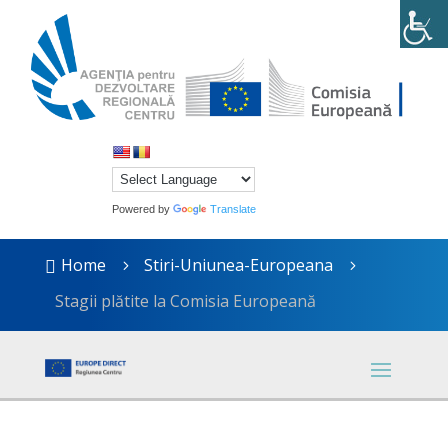
Powered by
Translate
Home
Stiri-Uniunea-Europeana

5
5
Stagii plătite la Comisia Europeană