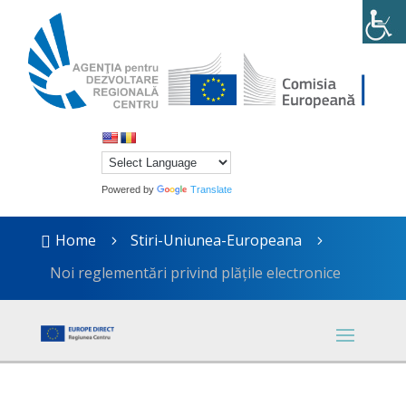
Powered by
Translate
Home
Stiri-Uniunea-Europeana

5
5
Noi reglementări privind plățile electronice