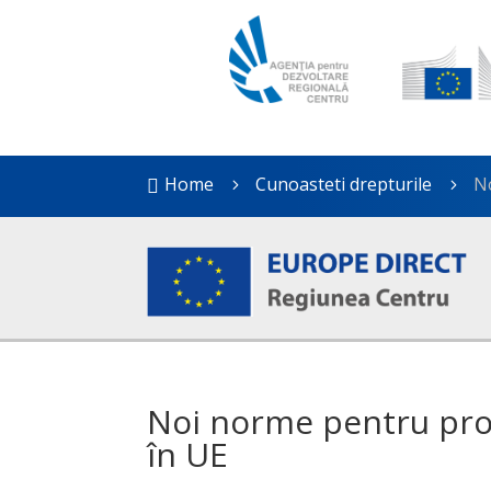
Home
Cunoasteti drepturile
N

5
5
Noi norme pentru pro
în UE