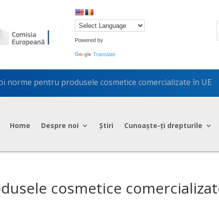
Powered by
Translate
oi norme pentru produsele cosmetice comercializate în UE
Home
Despre noi
Știri
Cunoaște-ți drepturile
dusele cosmetice comercializat