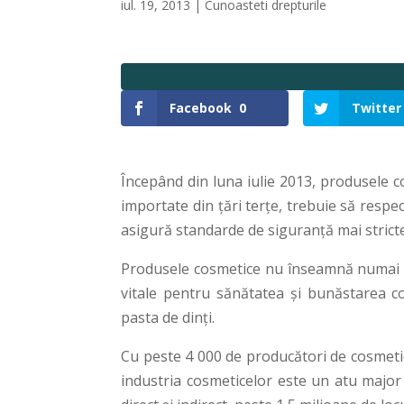
iul. 19, 2013
|
Cunoasteti drepturile
Facebook
0
Twitter
Începând din luna iulie 2013, produsele c
importate din ţări terţe, trebuie să resp
asigură standarde de siguranţă mai strict
Produsele cosmetice nu înseamnă numai pr
vitale pentru sănătatea şi bunăstarea co
pasta de dinţi.
Cu peste 4 000 de producători de cosmetice,
industria cosmeticelor este un atu major 