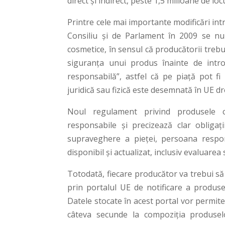
direct şi indirect, peste 1,5 milioane de lo
Printre cele mai importante modificări i
Consiliu şi de Parlament în 2009 se nu
cosmetice, în sensul că producătorii treb
siguranţa unui produs înainte de intro
responsabilă”, astfel că pe piaţă pot 
juridică sau fizică este desemnată în UE 
Noul regulament privind produsele co
responsabile şi precizează clar obligaţi
supraveghere a pieţei, persoana respon
disponibil şi actualizat, inclusiv evaluarea
Totodată, fiecare producător va trebui să 
prin portalul UE de notificare a produse
Datele stocate în acest portal vor permite
câteva secunde la compoziţia produselo