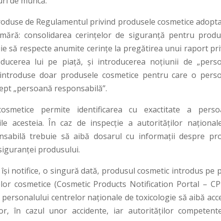
curi de muncă.
ntroduse de Regulamentul privind produsele cosmetice adopta
mără: consolidarea cerinţelor de siguranţă pentru produ
uie să respecte anumite cerinţe la pregătirea unui raport pr
ducerea lui pe piaţă, şi introducerea noţiunii de „pers
fi introduse doar produsele cosmetice pentru care o pers
drept „persoană responsabilă”.
smetice permite identificarea cu exactitate a perso
ile acesteia. În caz de inspecţie a autorităţilor naţional
sabilă trebuie să aibă dosarul cu informaţii despre pr
 siguranţei produsului.
îşi notifice, o singură dată, produsul cosmetic introdus pe 
lor cosmetice (Cosmetic Products Notification Portal – CP
 personalului centrelor naţionale de toxicologie să aibă acc
r, în cazul unor accidente, iar autorităţilor competent