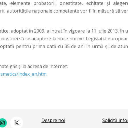
tate, elemente probatorii, onestitate, echitate şi aleger
ii, autorităţile naţionale competente vor fi în măsură să ver
e, adoptat în 2009, a intrat în vigoare la 11 iulie 2013, în
industriei să se adapteze la noile norme. Legislaţia europea
ptată pentru prima dată cu 35 de ani în urmă şi, de atunc
ate găsiţi la adresa de internet:
osmetics/index_en.htm
Despre noi
Solicită inf