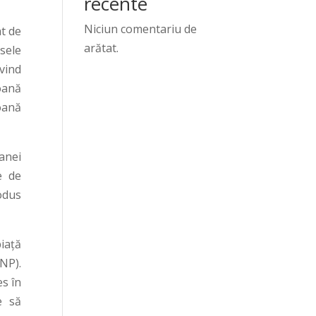
recente
Niciun comentariu de
t de
arătat.
sele
ivind
oană
oană
anei
e de
odus
piaţă
NP).
es în
e să