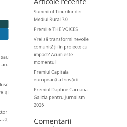
Articole recente
Summitul Tinerilor din
Mediul Rural 7.0
Premiile THE VOICES
Vrei să transformi nevoile
comunității în proiecte cu
impact? Acum este
 sau
momentul!
care
Premiul Capitala
europeană a Inovării
duse
Premiul Daphne Caruana
e şi
Galizia pentru Jurnalism
2026
ctor,
Comentarii
ază,