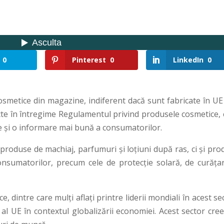
0
Pinterest
0
LinkedIn
0
osmetice din magazine, indiferent dacă sunt fabricate în UE
ecte în întregime Regulamentul privind produsele cosmetice, 
e şi o informare mai bună a consumatorilor.
oduse de machiaj, parfumuri şi loţiuni după ras, ci şi pro
nsumatorilor, precum cele de protecţie solară, de curăţar
 dintre care mulţi aflaţi printre liderii mondiali în acest se
al UE în contextul globalizării economiei. Acest sector cree