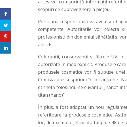
acceseze cu uşurinţă informaţii referito
scopuri de supraveghere a pieţei.
Persoana responsabilă va avea şi obligaţ
competente. Autorităţile vor colecta şi
profesionişti din domeniul sănătăţii şi vo
ale UE.
Coloranţii, conservanţii şi filtrele UV, 
autorizate în mod explicit. Produsele car
produsele cosmetice vor fi supuse unei e
Comisia are suspiciuni în privinţa lor. N
etichetă folosindu-se cuvântul „nano” în
titan (nano)”.
În plus, a fost adoptat un nou regulament
referitoare la produsele cosmetice. Astfe
lor, de exemplu „eficienţă timp de 48 de 