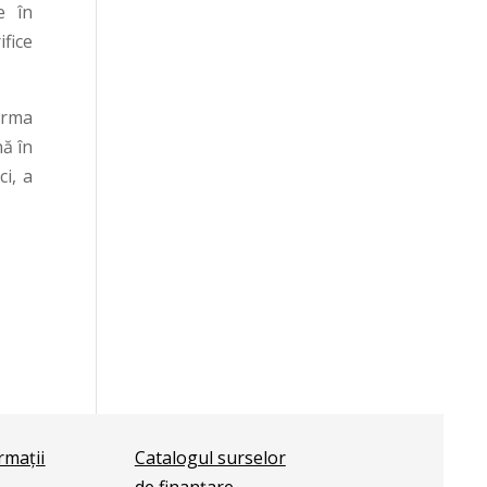
e în
ifice
 urma
nă în
i, a
ormații
Catalogul surselor