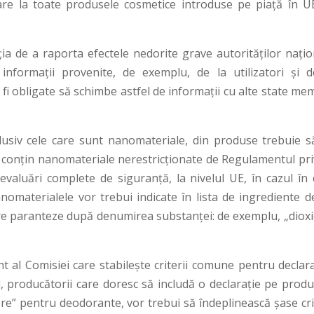
are la toate produsele cosmetice introduse pe piaţă în UE
ia de a raporta efectele nedorite grave autorităţilor naţio
 informaţii provenite, de exemplu, de la utilizatori şi d
r fi obligate să schimbe astfel de informaţii cu alte state m
inclusiv cele care sunt nanomateriale, din produse trebuie s
e conţin nanomateriale nerestricţionate de Regulamentul pri
valuări complete de siguranţă, la nivelul UE, în cazul în 
anomaterialele vor trebui indicate în lista de ingrediente d
tre paranteze după denumirea substanţei: de exemplu, „dioxi
 al Comisiei care stabileşte criterii comune pentru declaraţ
l, producătorii care doresc să includă o declaraţie pe produ
ore” pentru deodorante, vor trebui să îndeplinească şase cri