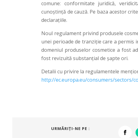
comune: conformitate juridică, veridici
cunoştinţă de cauză. Pe baza acestor criter
declaraţiile.
Noul regulament privind produsele cosmetic
unei perioade de tranziţie care a permis 
domeniul produselor cosmetice a fost ado
fost revizuită substanţial de şapte ori.
Detalii cu privire la regulamentele menţion
http://ec.europa.eu/consumers/sectors/c
URMĂRIŢI-NE PE :