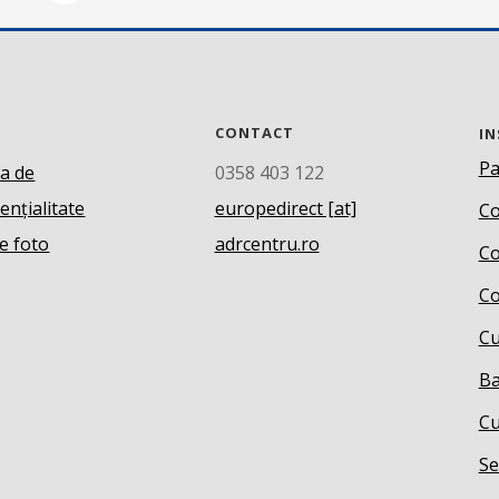
CONTACT
IN
Pa
ca de
0358 403 122
ențialitate
europedirect [at]
Co
e foto
adrcentru.ro
Co
Co
Cu
Ba
Cu
Se