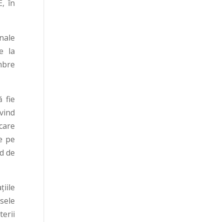
, în
nale
e la
embre
ă fie
vind
care
e pe
d de
iile
sele
terii