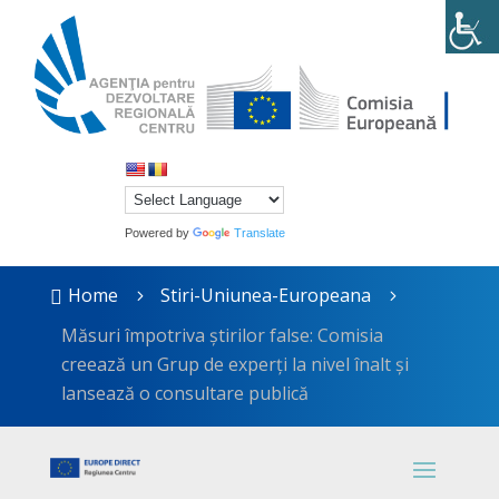
Powered by
Translate
Home
Stiri-Uniunea-Europeana

5
5
Măsuri împotriva știrilor false: Comisia
creează un Grup de experți la nivel înalt și
lansează o consultare publică