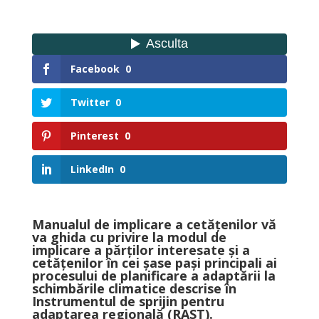
Facebook
0
Twitter
0
Pinterest
0
LinkedIn
0
Manualul de implicare a cetățenilor vă
va ghida cu privire la modul de
implicare a părților interesate și a
cetățenilor în cei șase pași principali ai
procesului de planificare a adaptării la
schimbările climatice descrise în
Instrumentul de sprijin pentru
adaptarea regională (RAST).