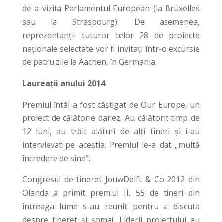
de a vizita Parlamentul European (la Bruxelles
sau la Strasbourg). De asemenea,
reprezentanții tuturor celor 28 de proiecte
naționale selectate vor fi invitați într-o excursie
de patru zile la Aachen, în Germania.
Laureații anului 2014
Premiul întâi a fost câștigat de Our Europe, un
proiect de călătorie danez. Au călătorit timp de
12 luni, au trăit alături de alți tineri și i-au
intervievat pe aceștia. Premiul le-a dat „multă
încredere de sine”.
Congresul de tineret JouwDelft & Co 2012 din
Olanda a primit premiul II. 55 de tineri din
întreaga lume s-au reunit pentru a discuta
despre tineret și șomaj. Liderii proiectului au