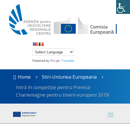
Powered by
Translate
Home
Stiri-Uniunea-Europeana

5
5
Intră în competiție pentru Premiul
Charlemagne pentru tinerii europeni 2015!