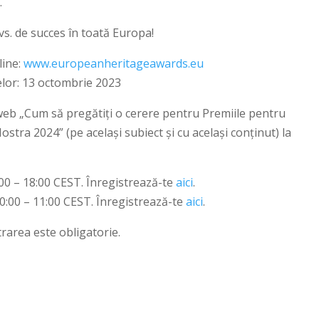
.
dvs. de succes în toată Europa!
line:
www.europeanheritageawards.eu
lor: 13 octombrie 2023
eb „Cum să pregătiți o cerere pentru Premiile pentru
tra 2024” (pe același subiect și cu același conținut) la
:00 – 18:00 CEST. Înregistrează-te
aici
.
10:00 – 11:00 CEST. Înregistrează-te
aici
.
trarea este obligatorie.