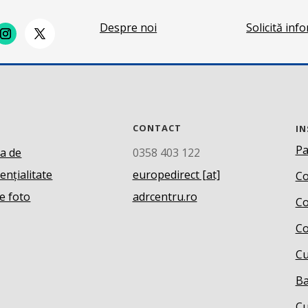
Despre noi
Solicită inf
CONTACT
IN
Pa
ca de
0358 403 122
ențialitate
europedirect [at]
Co
e foto
adrcentru.ro
Co
Co
Cu
Ba
Cu