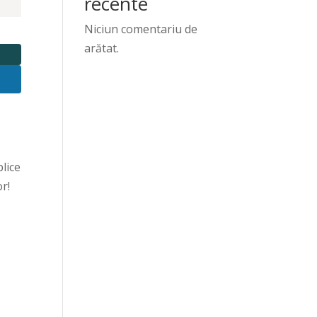
recente
Niciun comentariu de
arătat.
blice
r!