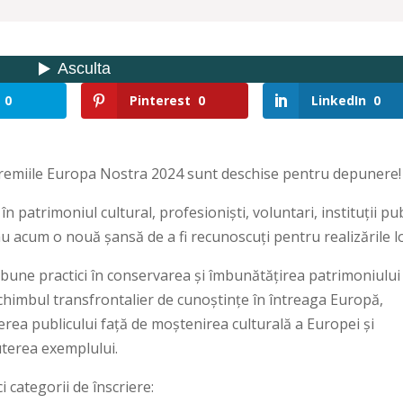
0
Pinterest
0
LinkedIn
0
remiile Europa Nostra 2024 sunt deschise pentru depunere!
 în patrimoniul cultural, profesioniști, voluntari, instituții pu
au acum o nouă șansă de a fi recunoscuți pentru realizările lo
 bune practici în conservarea și îmbunătățirea patrimoniului
 schimbul transfrontalier de cunoștințe în întreaga Europă,
erea publicului față de moștenirea culturală a Europei și
puterea exemplului.
i categorii de înscriere: