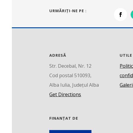
URMĂRIŢI-NE PE :
ADRESĂ
UTILE
Str. Decebal, Nr. 12
Politi
Cod postal 510093,
confid
Alba Iulia, Județul Alba
Galeri
Get Directions
FINANȚAT DE