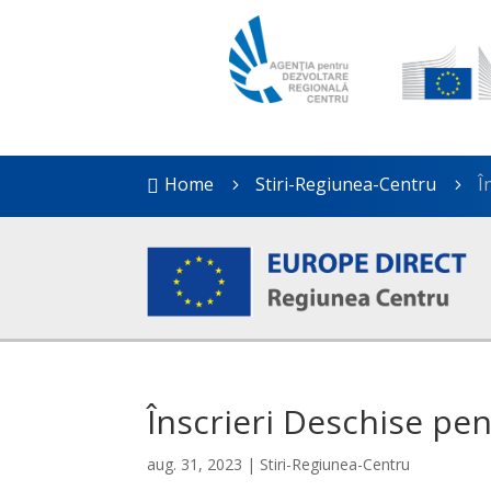
Home
Stiri-Regiunea-Centru
Î

5
5
Înscrieri Deschise pe
aug. 31, 2023
|
Stiri-Regiunea-Centru