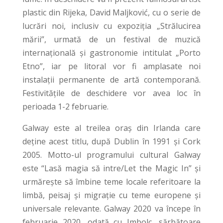
plastic din Rijeka, David Maljković, cu o serie de
lucrări noi, inclusiv cu expoziția „Strălucirea
mării”, urmată de un festival de muzică
internaţională și gastronomie intitulat „Porto
Etno”, iar pe litoral vor fi amplasate noi
instalații permanente de artă contemporană.
Festivitățile de deschidere vor avea loc în
perioada 1-2 februarie.
Galway este al treilea oraș din Irlanda care
deține acest titlu, după Dublin în 1991 și Cork
2005. Motto-ul programului cultural Galway
este “Lasă magia să intre/Let the Magic In” și
urmărește să îmbine teme locale referitoare la
limbă, peisaj și migrație cu teme europene și
universale relevante. Galway 2020 va începe în
februarie 2020, odată cu Imbolc, sărbătoare