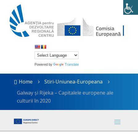
Powered by
Translate
Home
Stiri-Uniunea-Europeana

5
5
Galway și Rijeka – Capitalele europene ale
culturii în 2020