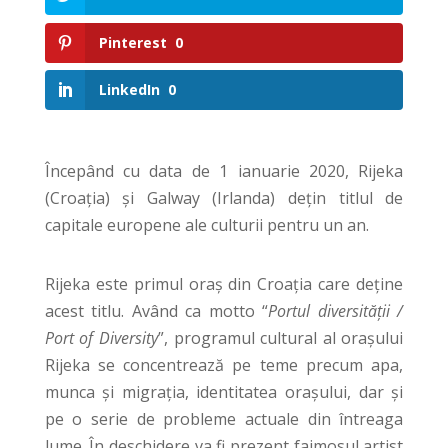
Pinterest
0
LinkedIn
0
Începând cu data de 1 ianuarie 2020, Rijeka
(Croația) și Galway (Irlanda) dețin titlul de
capitale europene ale culturii pentru un an.
Rijeka este primul oraș din Croația care deține
acest titlu. Având ca motto “
Portul diversității /
Port of Diversity
”, programul cultural al orașului
Rijeka se concentrează pe teme precum apa,
munca și migrația, identitatea orașului, dar și
pe o serie de probleme actuale din întreaga
lume. În deschidere va fi prezent faimosul artist