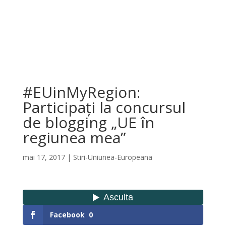
#EUinMyRegion:
Participați la concursul
de blogging „UE în
regiunea mea”
mai 17, 2017
|
Stiri-Uniunea-Europeana
Facebook
0