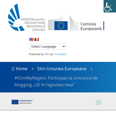
Powered by
Translate
Home
Stiri-Uniunea-Europeana

5
5
#EUinMyRegion: Participați la concursul de
blogging „UE în regiunea mea”