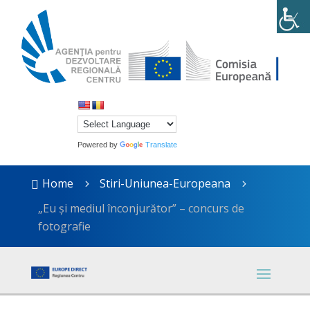
Powered by
Translate
Home
Stiri-Uniunea-Europeana

5
5
„Eu şi mediul înconjurător” – concurs de
fotografie