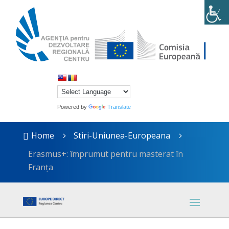
Powered by
Translate
Home
Stiri-Uniunea-Europeana

5
5
Erasmus+: împrumut pentru masterat în
Franța