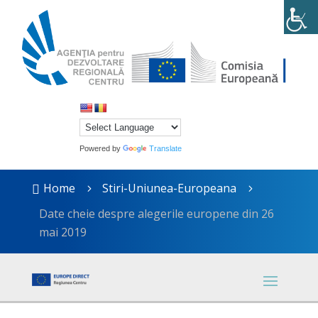
Powered by
Translate
Home
Stiri-Uniunea-Europeana

5
5
Date cheie despre alegerile europene din 26
mai 2019