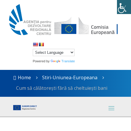
Powered by
Translate
Home
Stiri-Uniunea-Europeana

5
5
Cum să călătorești fără să cheltuiești bani