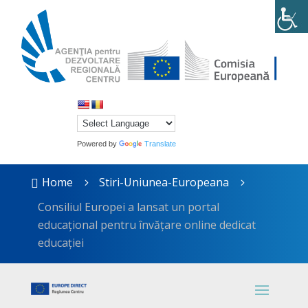
Powered by
Translate
Home
Stiri-Uniunea-Europeana

5
5
Consiliul Europei a lansat un portal
educațional pentru învățare online dedicat
educației