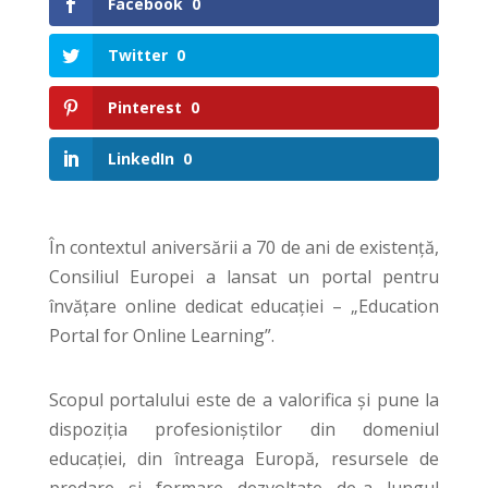
Facebook
0
Twitter
0
Pinterest
0
LinkedIn
0
În contextul aniversării a 70 de ani de existență,
Consiliul Europei a lansat un portal pentru
învățare online dedicat educației – „Education
Portal for Online Learning”.
Scopul portalului este de a valorifica și pune la
dispoziția profesioniștilor din domeniul
educației, din întreaga Europă, resursele de
predare și formare dezvoltate de-a lungul