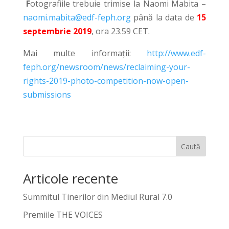
F
otografiile trebuie trimise la Naomi Mabita –
naomi.mabita@edf-feph.org
până la data de
15
septembrie 2019
, ora 23.59 CET.
Mai multe informații:
http://www.edf-
feph.org/newsroom/news/reclaiming-your-
rights-2019-photo-competition-now-open-
submissions
Caută
Articole recente
Summitul Tinerilor din Mediul Rural 7.0
Premiile THE VOICES