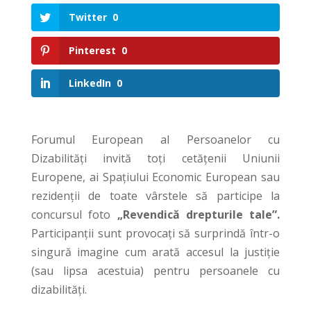
Twitter
0
Pinterest
0
LinkedIn
0
Forumul European al Persoanelor cu
Dizabilități invită toți cetățenii Uniunii
Europene, ai Spațiului Economic European sau
rezidenții de toate vârstele să participe la
concursul foto
„Revendică drepturile tale”.
Participanții sunt provocați să surprindă într-o
singură imagine cum arată accesul la justiție
(sau lipsa acestuia) pentru persoanele cu
dizabilități.