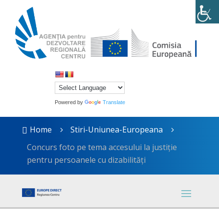
Powered by
Translate
Home
Stiri-Uniunea-Europeana

5
5
Concurs foto pe tema accesului la justiție
pentru persoanele cu dizabilități