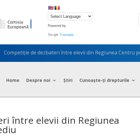
Powered by
Translate
Competiție de dezbateri între elevii din Regiunea Centru 
5
Home
Despre noi
Știri
Cunoaște-ți drepturile
i între elevii din Regiunea
ediu