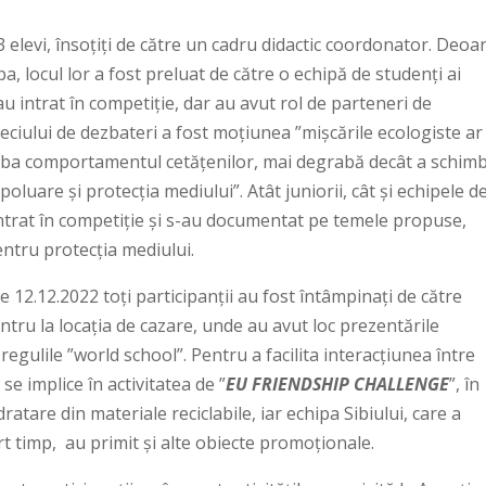
3 elevi, însoțiți de către un cadru didactic coordonator. Deoa
a, locul lor a fost preluat de către o echipă de studenți ai
u intrat în competiție, dar au avut rol de parteneri de
iului de dezbateri a fost moțiunea ”mişcările ecologiste ar
imba comportamentul cetățenilor, mai degrabă decât a schim
luare şi protecția mediului”. Atât juniorii, cât și echipele d
intrat în competiție și s-au documentat pe temele propuse,
entru protecția mediului.
12.12.2022 toți participanții au fost întâmpinați de către
tru la locația de cazare, unde au avut loc prezentările
 regulile ”world school”. Pentru a facilita interacțiunea între
se implice în activitatea de ”
EU FRIENDSHIP CHALLENGE
”, în
ratare din materiale reciclabile, iar echipa Sibiului, care a
rt timp, au primit și alte obiecte promoționale.