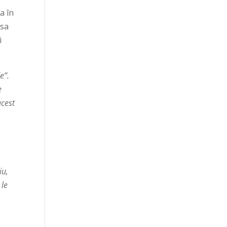
a în
asa
i
e”.
e
acest
iu,
 le