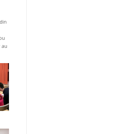
 din
rou
r au