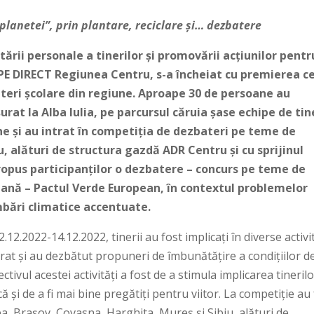
planetei”, prin plantare, reciclare și… dezbatere
ării personale a tinerilor și promovării acțiunilor pentr
PE DIRECT Regiunea Centru, s-a încheiat cu premierea ce
ateri școlare din regiune. Aproape 30 de persoane au
rat la Alba Iulia, pe parcursul căruia șase echipe de tin
ne și au intrat în competiția de dezbateri pe teme de
alături de structura gazdă ADR Centru și cu sprijinul
ropus participanților o dezbatere – concurs pe teme de
eană – Pactul Verde European, în contextul problemelor
mbări climatice accentuate.
2.2022-14.12.2022, tinerii au fost implicați în diverse activi
rat și au dezbătut propuneri de îmbunătățire a condițiilor d
tivul acestei activități a fost de a stimula implicarea tinerilo
că și de a fi mai bine pregătiți pentru viitor. La competiție au
Alba, Brașov, Covasna, Harghita, Mureș și Sibiu, alături de