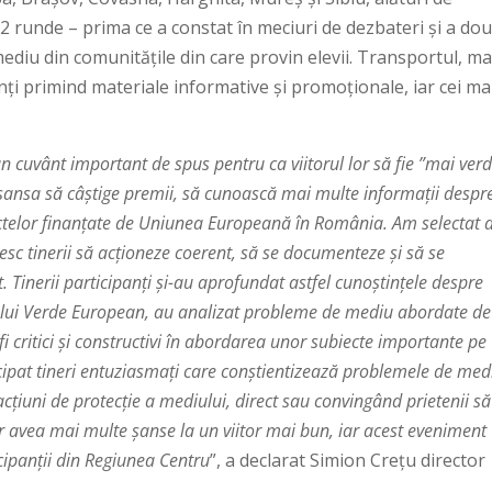
 runde – prima ce a constat în meciuri de dezbateri și a dou
ediu din comunitățile din care provin elevii. Transportul, m
anți primind materiale informative și promoționale, iar cei ma
n cuvânt important de spus pentru ca viitorul lor să fie ”mai verd
 șansa să câștige premii, să cunoască mai multe informații despr
ctelor finanțate de Uniunea Europeană în România. Am selectat 
sc tinerii să acționeze coerent, să se documenteze și să se
it. Tinerii participanți și-au aprofundat astfel cunoștințele despre
ctului Verde European, au analizat probleme de mediu abordate de
a fi critici şi constructivi în abordarea unor subiecte importante pe
ipat tineri entuziasmați care conștientizează problemele de med
 acțiuni de protecție a mediului, direct sau convingând prietenii să
vor avea mai multe șanse la un viitor mai bun, iar acest eveniment
ticipanții din Regiunea Centru
”, a declarat Simion Crețu director