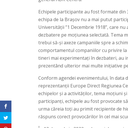
Echipele participante au fost formate din 
echipa de la Brașov nu a mai putut particip
Universității ”1 Decembrie 1918”, care nu a
dezbatere pe moțiunea selectată. Tema mec
trebui să-şi axeze campaniile spre a sch
comportamentul companiilor cu privire la po
tineri mai experimentați în dezbateri, au 
prezentând ulterior mai multe inițiative p
Conform agendei evenimentului, în data de 
reprezentanții Europe Direct Regiunea Cen
echipelor și a activităților, tema moțiuni și
participanți, echipele au fost provocate să 
urma căreia toți au primit recipiente de hid
răspuns corect provocărilor în cel mai scu