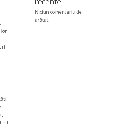
recente
Niciun comentariu de
arătat.
u
lor
eri
tăți
e
r,
 fost