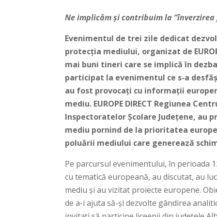
Ne implicăm și contribuim la ”înverzirea 
Evenimentul de trei zile dedicat dezvolt
protecția mediului, organizat de EURO
mai buni tineri care se implică în dezb
participat la evenimentul ce s-a desfășu
au fost provocați cu informații europe
mediu. EUROPE DIRECT Regiunea Centru, 
Inspectoratelor Școlare Județene, au p
mediu pornind de la prioritatea europ
poluării mediului care generează schi
Pe parcursul evenimentului, în perioada 12.1
cu tematică europeană, au discutat, au luc
mediu și au vizitat proiecte europene. Obiec
de a-i ajuta să-și dezvolte gândirea analiti
invitați să participe liceenii din județele 