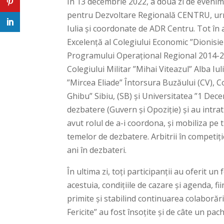
În 13 decembrie 2022, a doua zi de evenimen
pentru Dezvoltare Regională CENTRU, urma
Iulia și coordonate de ADR Centru. Tot în a
Excelență al Colegiului Economic ”Dionisie 
Programului Operațional Regional 2014-2020
Colegiului Militar ”Mihai Viteazul” Alba Iul
”Mircea Eliade” Întorsura Buzăului (CV), C
Ghibu” Sibiu, (SB) și Universitatea ”1 Dece
dezbatere (Guvern și Opoziție) și au intrat
avut rolul de a-i coordona, și mobiliza pe t
temelor de dezbatere. Arbitrii în competiție
ani în dezbateri.
În ultima zi, toți participanții au oferit 
acestuia, condițiile de cazare și agenda, fi
primite și stabilind continuarea colaborări
Fericite” au fost însoțite și de câte un pach