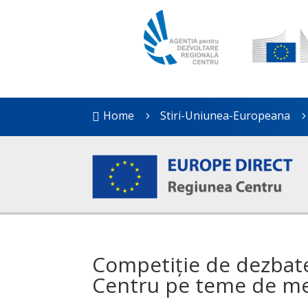
Home
Stiri-Uniunea-Europeana

5
Competiție de dezbater
Centru pe teme de m