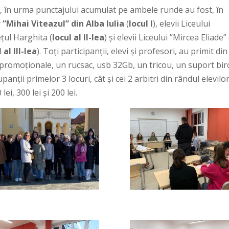
i, în urma punctajului acumulat pe ambele runde au fost, în
 ”Mihai Viteazul” din Alba Iulia
(
locul I
), elevii Liceului
ețul Harghita (
locul al II-lea
) și elevii Liceului ”Mircea Eliade”
 al III-lea
). Toți participanții, elevi și profesori, au primit din
 promoționale, un rucsac, usb 32Gb, un tricou, un suport bi
panții primelor 3 locuri, cât și cei 2 arbitri din rândul elevilo
i, 300 lei și 200 lei.