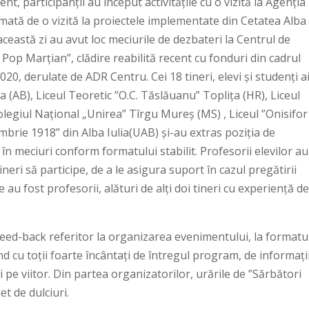
t, participanții au început activitățile cu o vizită la Agenția
tă de o vizită la proiectele implementate din Cetatea Alba
ceastă zi au avut loc meciurile de dezbateri la Centrul de
Pop Marțian”, clădire reabilită recent cu fonduri din cadrul
, derulate de ADR Centru. Cei 18 tineri, elevi și studenți a
ia (AB), Liceul Teoretic ”O.C. Tăslăuanu” Toplița (HR), Liceul
olegiul Național „Unirea” Tîrgu Mureș (MS) , Liceul ”Onisifor
mbrie 1918” din Alba Iulia(UAB) și-au extras poziția de
 în meciuri conform formatului stabilit. Profesorii elevilor au
ineri să participe, de a le asigura suport în cazul pregătirii
 au fost profesorii, alături de alți doi tineri cu experiență de
un feed-back referitor la organizarea evenimentului, la formatu
ind cu toții foarte încântați de întregul program, de informați
i pe viitor. Din partea organizatorilor, urările de ”Sărbători
et de dulciuri.