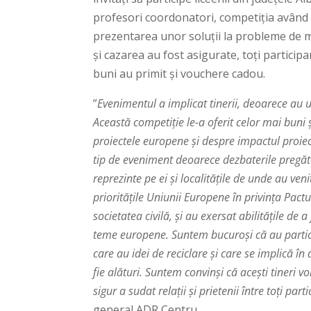
profesori coordonatori, competiția având 2
prezentarea unor soluții la probleme de m
și cazarea au fost asigurate, toți particip
buni au primit și vouchere cadou.
”
Evenimentul a implicat tinerii, deoarece au u
Această competiție le-a oferit celor mai buni
proiectele europene și despre impactul proie
tip de eveniment deoarece dezbaterile pregăte
reprezinte pe ei și localitățile de unde au ven
prioritățile Uniunii Europene în privința Pa
societatea civilă, și au exersat abilitățile de 
teme europene. Suntem bucuroși că au partic
care au idei de reciclare și care se implică în
fie alături. Suntem convinși că acești tineri 
sigur a sudat relații și prietenii între toți par
general ADR Centru.