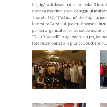
Câștigătorii desemnați ai primelor 3 locur
ordinea locurilor: elevii
Colegiului Militar
Teoretic O.C. ”Tăslăuanu” din Toplița, jud
Întorsura Buzăului, județul Covasna (
locul
partea organizatorilor un set de material
”Do It Yourself”, o agendă și un pix, iar ocu
fost recompensați în plus cu vouchere 400 le