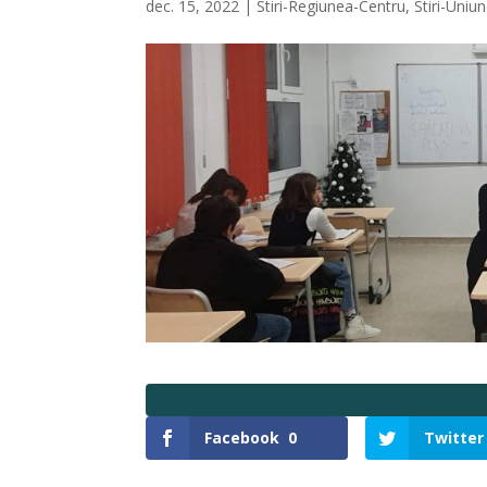
dec. 15, 2022
|
Stiri-Regiunea-Centru
,
Stiri-Uni
Facebook
0
Twitter