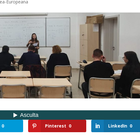
unea-Europeana
0
Pinterest
0
LinkedIn
0