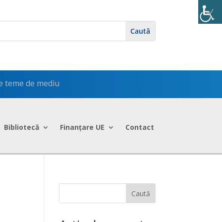
pe teme de mediu
Bibliotecă
Finanțare UE
Contact
Caută