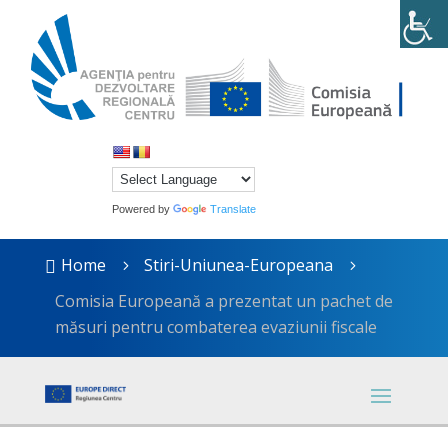
Powered by
Translate
Home
Stiri-Uniunea-Europeana

5
5
Comisia Europeană a prezentat un pachet de
măsuri pentru combaterea evaziunii fiscale