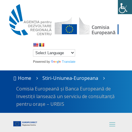
Powered by
Translate
Home
Stiri-Uniunea-Europeana

5
5
Comisia Europeană și Banca Europeană de
Investiții lansează un serviciu de consultanță
pentru orașe – URBIS