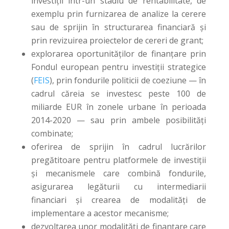
investiții într-un stadiu de rentabilitate, de
exemplu prin furnizarea de analize la cerere
sau de sprijin în structurarea financiară și
prin revizuirea proiectelor de cereri de grant;
explorarea oportunităților de finanțare prin
Fondul european pentru investiții strategice
(
FEIS
), prin fondurile politicii de coeziune — în
cadrul căreia se investesc peste 100 de
miliarde EUR în zonele urbane în perioada
2014-2020 — sau prin ambele posibilități
combinate;
oferirea de sprijin în cadrul lucrărilor
pregătitoare pentru platformele de investiții
și mecanismele care combină fondurile,
asigurarea legăturii cu intermediarii
financiari și crearea de modalități de
implementare a acestor mecanisme;
dezvoltarea unor modalități de finanțare care