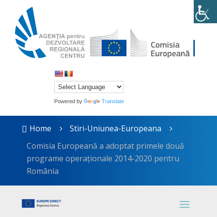
Powered by
Translate
Home
Stiri-Uniunea-Europeana

5
5
Comisia Europeană a adoptat primele două
programe operaționale 2014-2020 pentru
România