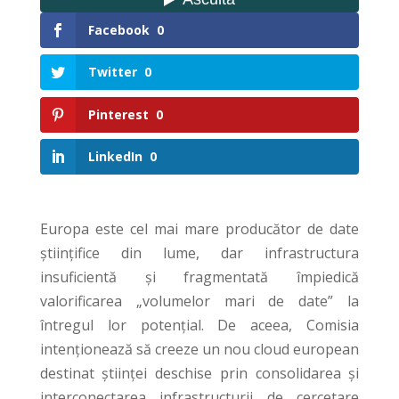
Facebook
0
Twitter
0
Pinterest
0
LinkedIn
0
Europa este cel mai mare producător de date
științifice din lume, dar infrastructura
insuficientă și fragmentată împiedică
valorificarea „volumelor mari de date” la
întregul lor potențial. De aceea, Comisia
intenționează să creeze un nou cloud european
destinat științei deschise p
rin consolidarea și
interconectarea infrastructurii de cercetare