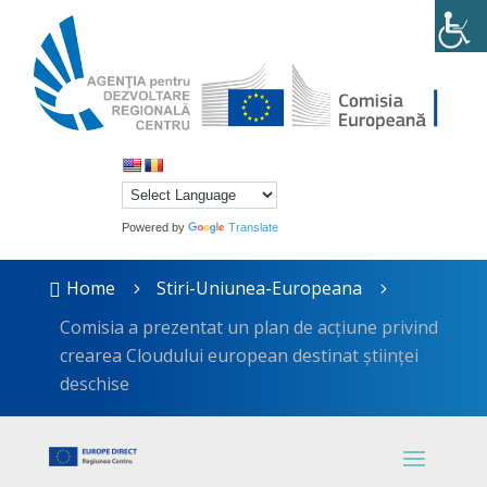
Powered by
Translate
Home
Stiri-Uniunea-Europeana

5
5
Comisia a prezentat un plan de acțiune privind
crearea Cloudului european destinat științei
deschise