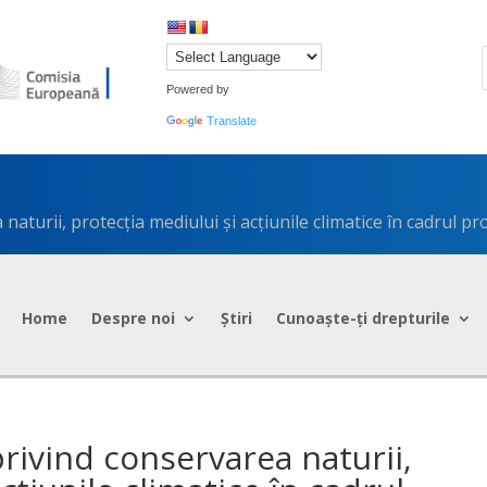
Powered by
Translate
5
aturii, protecția mediului și acțiunile climatice în cadrul p
Home
Despre noi
Știri
Cunoaște-ți drepturile
rivind conservarea naturii,