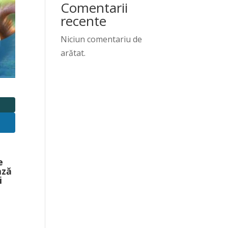
Comentarii
recente
Niciun comentariu de
arătat.
e
ază
i
,