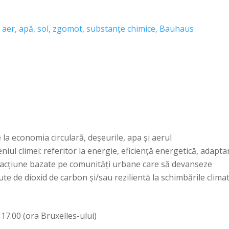
, aer, apă, sol, zgomot, substanțe chimice, Bauhaus
e la economia circulară, deșeurile, apa și aerul
niul climei: referitor la energie, eficiență energetică, adapta
 acțiune bazate pe comunități urbane care să devanseze
zute de dioxid de carbon și/sau rezilientă la schimbările clima
 17.00 (ora Bruxelles-ului)