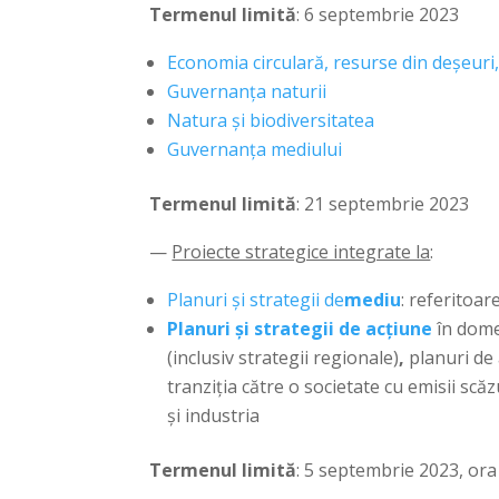
Termenul limită
: 6 septembrie 2023
Economia circulară, resurse din deșeuri
Guvernanța naturii
Natura și biodiversitatea
Guvernanța mediului
Termenul limită
: 21 septembrie 2023
—
Proiecte strategice integrate la
:
Planuri și strategii de
mediu
: referitoar
Planuri și strategii de acțiune
în dome
(inclusiv strategii regionale)
,
planuri de
tranziția către o societate cu emisii scă
și industria
Termenul limită
: 5 septembrie 2023, ora