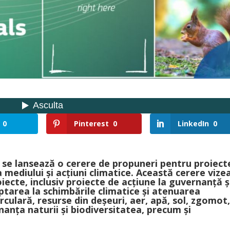
0
Pinterest
0
LinkedIn
0
, se lansează o cerere de propuneri pentru proiect
a mediului și acțiuni climatice. Această cerere vize
ecte, inclusiv proiecte de acțiune la guvernanță ș
ptarea la schimbările climatice și atenuarea
rculară, resurse din deșeuri, aer, apă, sol, zgomot
anța naturii și biodiversitatea, precum și