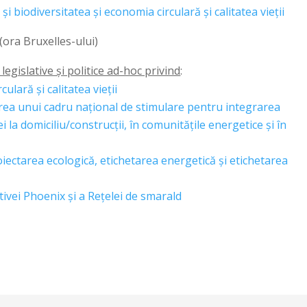
și biodiversitatea și economia circulară și calitatea vieții
 (ora Bruxelles-ului)
egislative și politice ad-hoc privind
:
ulară și calitatea vieții
rea unui cadru național de stimulare pentru integrarea
i la domiciliu/construcții, în comunitățile energetice și în
roiectarea ecologică, etichetarea energetică și etichetarea
ativei Phoenix și a Rețelei de smarald