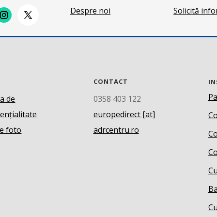
Despre noi
Solicită inf
CONTACT
IN
Pa
ca de
0358 403 122
ențialitate
europedirect [at]
Co
e foto
adrcentru.ro
Co
Co
Cu
Ba
Cu