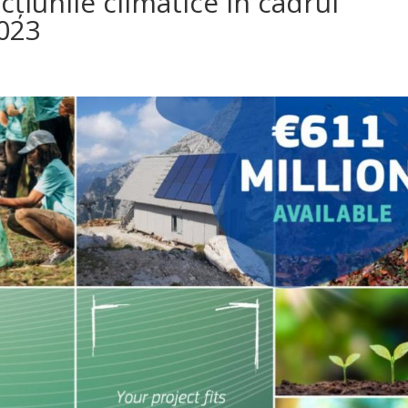
cțiunile climatice în cadrul
2023