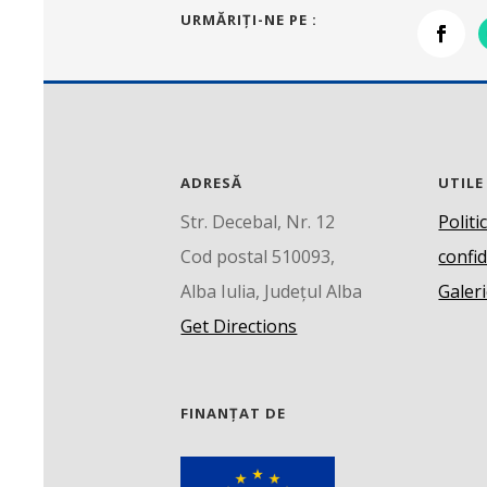
URMĂRIŢI-NE PE :
ADRESĂ
UTILE
Str. Decebal, Nr. 12
Politi
Cod postal 510093,
confid
Alba Iulia, Județul Alba
Galeri
Get Directions
FINANȚAT DE