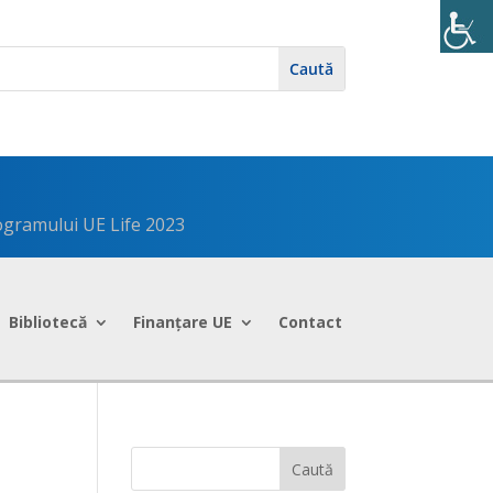
rogramului UE Life 2023
Bibliotecă
Finanțare UE
Contact
Caută