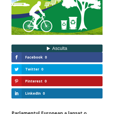
Facebook
0
Twitter
0
Pinterest
0
LinkedIn
0
Parlamentul European a lansat o