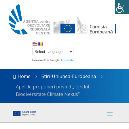
Powered by
Translate
Home
Stiri-Uniunea-Europeana

5
5
Apel de propuneri privind „Fondul
Biodiversitate Climate Nexus”