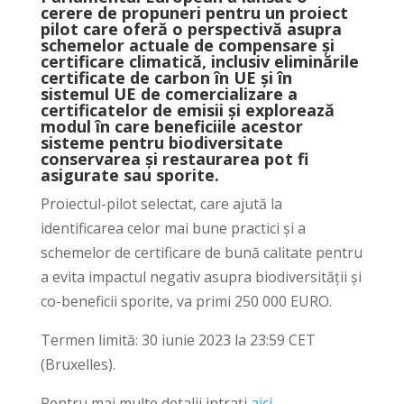
cerere de propuneri pentru un proiect
pilot care oferă o perspectivă asupra
schemelor actuale de compensare și
certificare climatică, inclusiv eliminările
certificate de carbon în UE și în
sistemul UE de comercializare a
certificatelor de emisii și explorează
modul în care beneficiile acestor
sisteme pentru biodiversitate
conservarea și restaurarea pot fi
asigurate sau sporite.
Proiectul-pilot selectat, care ajută la
identificarea celor mai bune practici și a
schemelor de certificare de bună calitate pentru
a evita impactul negativ asupra biodiversității și
co-beneficii sporite, va primi 250 000 EURO.
Termen limită: 30 iunie 2023 la 23:59 CET
(Bruxelles).
Pentru mai multe detalii intrați
aici
.