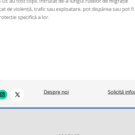
in UE au fost copii. Întrucât de-a lungul rutelor de migrație
cat de violență, trafic sau exploatare, pot dispărea sau pot fi
otecție specifică a lor.
s
Despre noi
Solicită inf