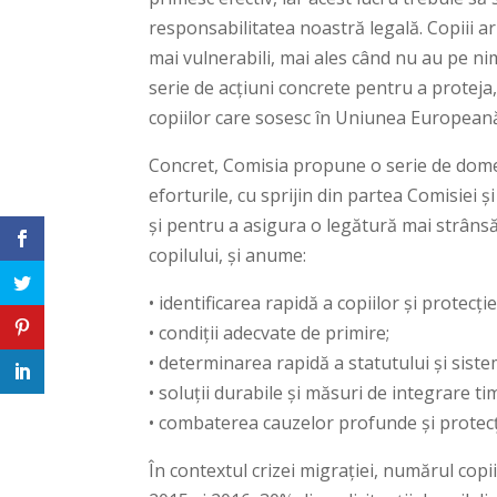
responsabilitatea noastră legală. Copiii a
mai vulnerabili, mai ales când nu au pe ni
serie de acțiuni concrete pentru a proteja,
copiilor care sosesc în Uniunea Europeană
Concret, Comisia propune o serie de dome
eforturile, cu sprijin din partea Comisiei 
și pentru a asigura o legătură mai strânsă î
copilului, și anume:
• identificarea rapidă a copiilor și protecț
• condiții adecvate de primire;
• determinarea rapidă a statutului și siste
• soluții durabile și măsuri de integrare ti
• combaterea cauzelor profunde și protecți
În contextul crizei migrației, numărul copi