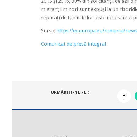
2015 și 2016, 30% din solicitanții de azil d
migranții minori sunt expuși la un risc ridi
separați de familiile lor, este necesară o pr
Sursa:
https://ec.europa.eu/romania/new
Comunicat de presă integral
URMĂRIŢI-NE PE :