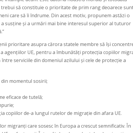
r trebui să constituie o prioritate de prim rang deoarece sunt
meni care să îi îndrume. Din acest motiv, propunem astăzi o
 a susține și a urmări mai bine interesul superior al tuturor
.”
nii prioritare asupra cărora statele membre să își concentr
și a agențiilor UE, pentru a îmbunătăți protecția copiilor migr
ntre serviciile din domeniul azilului și cele de protecție a
ie din momentul sosirii;
me eficace de tutelă;
mpurie;
a copiilor de-a lungul rutelor de migrație din afara UE.
ilor migranți care sosesc în Europa a crescut semnificativ. În