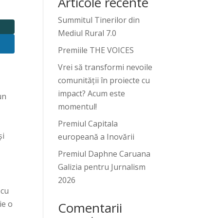
Articole recente
Summitul Tinerilor din
Mediul Rural 7.0
Premiile THE VOICES
Vrei să transformi nevoile
comunității în proiecte cu
impact? Acum este
un
momentul!
Premiul Capitala
și
europeană a Inovării
Premiul Daphne Caruana
Galizia pentru Jurnalism
2026
 cu
ie o
Comentarii