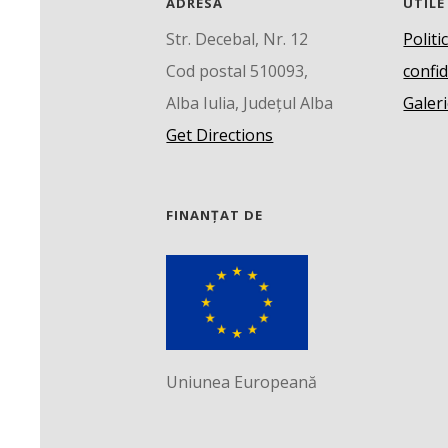
ADRESĂ
UTILE
Str. Decebal, Nr. 12
Politi
Cod postal 510093,
confid
Alba Iulia, Județul Alba
Galeri
Get Directions
FINANȚAT DE
Uniunea Europeană