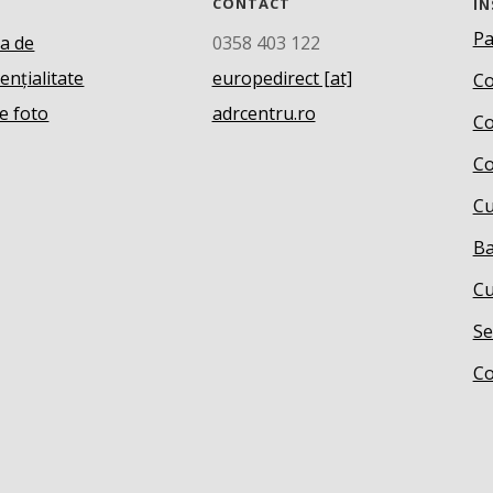
CONTACT
IN
Pa
ca de
0358 403 122
ențialitate
europedirect [at]
Co
e foto
adrcentru.ro
Co
Co
Cu
Ba
Cu
Se
Co