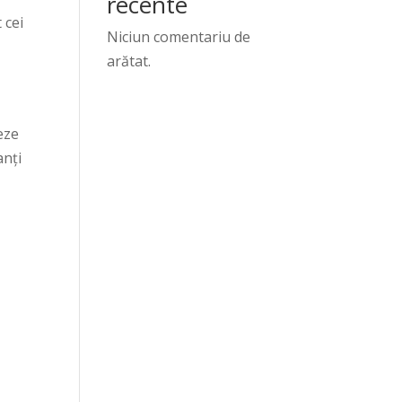
recente
 cei
Niciun comentariu de
arătat.
eze
anți