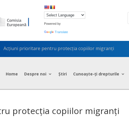
Powered by
Translate
Acțiuni prioritare pentru protecția copiilor migranți
5
Home
Despre noi
Știri
Cunoaște-ți drepturile
tru protecția copiilor migranți