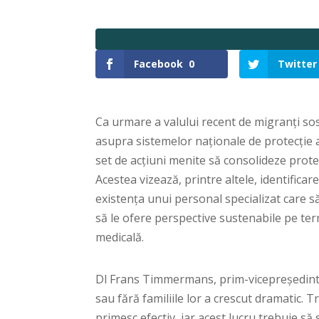
Facebook
0
Twitter
Ca urmare a valului recent de migranți sos
asupra sistemelor naționale de protecție a
set de acțiuni menite să consolideze protec
Acestea vizează, printre altele, identifica
existența unui personal specializat care să
să le ofere perspective sustenabile pe ter
medicală.
Dl Frans Timmermans, prim-vicepreședintel
sau fără familiile lor a crescut dramatic. 
primesc efectiv, iar acest lucru trebuie s