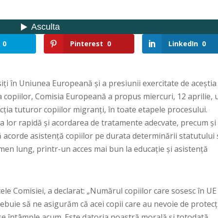
0
Pinterest
0
LinkedIn
0
iți în Uniunea Europeană și a presiunii exercitate de aceștia
 copiilor, Comisia Europeană a propus miercuri, 12 aprilie, 
ția tuturor copiilor migranți, în toate etapele procesului.
rea lor rapidă și acordarea de tratamente adecvate, precum și
 acorde asistență copiilor pe durata determinării statutului 
men lung, printr-un acces mai bun la educație și asistență
e Comisiei, a declarat: „Numărul copiilor care sosesc în UE
Trebuie să ne asigurăm că acei copii care au nevoie de protecț
ă se întâmple acum. Este datoria noastră morală și totodată