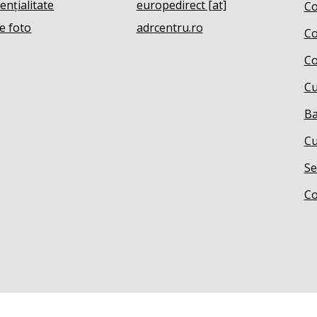
ențialitate
europedirect [at]
Co
e foto
adrcentru.ro
Co
Co
Cu
Ba
Cu
Se
Co