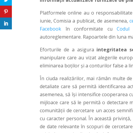
Informații actualizate furnizate de pl
Platformele online au o responsabilitate
iunie, Comisia a publicat, de asemenea,
c
Facebook
în conformitate cu
Codul 
autoreglementare. Rapoartele din luna mai
Eforturile de a asigura
integritatea se
manipulare care au vizat alegerile europ
eliminarea boților și a conturilor false a 
În ciuda realizărilor, mai rămân multe de
detaliate care să permită identificarea ac
asemenea, să își intensifice cooperarea cu ve
mijloace care să le permită o detectare m
comunității de cercetare un acces semnifi
cu caracter personal. În această privință, 
de date relevante în scopuri de cercetar