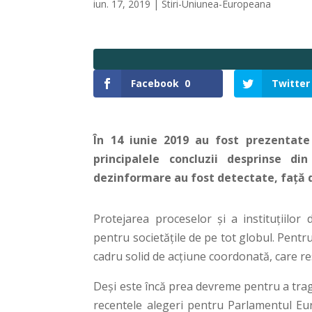
iun. 17, 2019
|
Stiri-Uniunea-Europeana
Facebook
0
Twitter
În 14 iunie 2019 au fost prezentate
principalele concluzii desprinse d
dezinformare au fost detectate, față d
Protejarea proceselor și a instituțiilo
pentru societățile de pe tot globul. Pentru 
cadru solid de acțiune coordonată, care r
Deși este încă prea devreme pentru a trage 
recentele alegeri pentru Parlamentul Eur