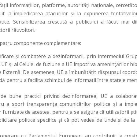
ității informațiilor, platforme, autorități naționale, cercetăto
uit la împiedicarea atacurilor și la expunerea tentativelo
ce. Sensibilizarea crescută a publicului a făcut mai difi
orii răuvoitori.
pe patru componente complementare:
tificare și combatere a dezinformării, prin intermediul Grup
UE și al Celulei de fuziune a UE împotriva amenințărilor hib
ne Externă. De asemenea, UE a îmbunătățit răspunsul coord
idă pentru a facilita schimbul de informații între statele m
 de bune practici privind dezinformarea, UE a colabora
ru a spori transparența comunicărilor politice și a împie
r furnizate de acestea, pentru a se asigura că utilizatorii șt
licitare politice specifice și că pot vedea de unde și de la
cooperare cu Parlamentul European, au contribuit la creșt