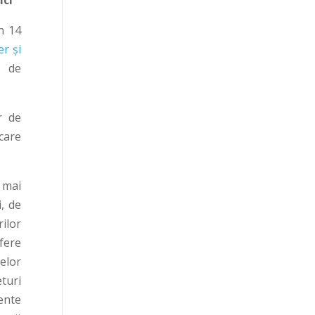
ici
n 14
r și
r de
r de
care
 mai
i, de
rilor
fere
elor
eturi
ente