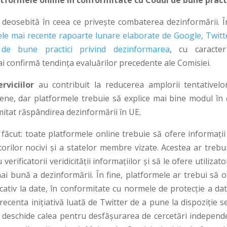
atformele online în conformitate cu Codul de bune pract
 deosebită în ceea ce privește combaterea dezinformării. Î
ele mai recente rapoarte lunare elaborate de Google, Twitte
de bune practici privind dezinformarea
, cu caracte
 confirmă tendința evaluărilor precedente ale Comisiei.
rviciilor
au contribuit la reducerea amplorii tentativelo
ene, dar platformele trebuie să explice mai bine modul în 
limitat răspândirea dezinformării în UE.
 făcut: toate platformele online trebuie să ofere informații
torilor nocivi și a statelor membre vizate. Acestea ar trebu
rificatorii veridicității informațiilor și să le ofere utilizato
ai bună a dezinformării. În fine, platformele ar trebui să o
cativ la date, în conformitate cu normele de protecție a dat
recenta inițiativă luată de Twitter de a pune la dispoziție s
e deschide calea pentru desfășurarea de cercetări independ