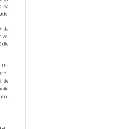
zarea
ției
lida
ivel
rile
 UE.
rni,
i de
oile
ntru