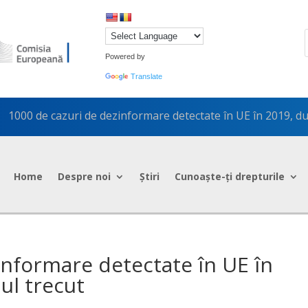
Powered by
Translate
1000 de cazuri de dezinformare detectate în UE în 2019, du
5
Home
Despre noi
Știri
Cunoaște-ți drepturile
informare detectate în UE în
ul trecut