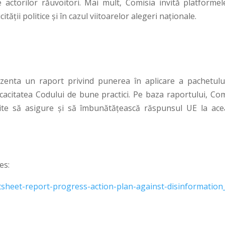
 actorilor răuvoitori. Mai mult, Comisia invită platformel
ității politice și în cazul viitoarelor alegeri naționale.
ezenta un raport privind punerea în aplicare a pachetulu
eficacitatea Codului de bune practici. Pe baza raportului, Co
ite să asigure și să îmbunătățească răspunsul UE la ace
es:
ctsheet-report-progress-action-plan-against-disinformation