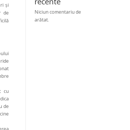
recente
ri și
Niciun comentariu de
r de
arătat.
cilă
ului
ride
onat
embre
t cu
dica
iu de
 cine
erea