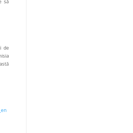
e să
i de
misia
astă
_en