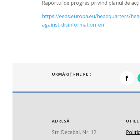
Raportul de progres privind planul de acț
https://eeas.europa.eu/headquarters/he
against-disinformation_en
URMĂRIŢI-NE PE :
ADRESĂ
UTILE
Str. Decebal, Nr. 12
Politi