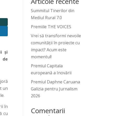
Articole recente
Summitul Tinerilor din
Mediul Rural 7.0
Premiile THE VOICES
Vrei să transformi nevoile
comunității în proiecte cu
impact? Acum este
i și
momentul!
i de
Premiul Capitala
europeană a Inovării
joră
Premiul Daphne Caruana
it un
Galizia pentru Jurnalism
le.
2026
ii în
Comentarii
ă cu