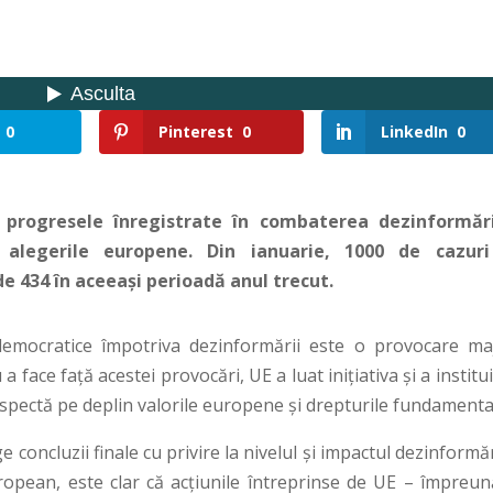
0
Pinterest
0
LinkedIn
0
 progresele înregistrate în combaterea dezinformări
in alegerile europene. Din ianuarie, 1000 de cazur
e 434 în aceeași perioadă anul trecut.
r democratice împotriva dezinformării este o provocare ma
a face față acestei provocări, UE a luat inițiativa și a institu
espectă pe deplin valorile europene și drepturile fundamenta
concluzii finale cu privire la nivelul și impactul dezinformăr
opean, este clar că acțiunile întreprinse de UE – împreun