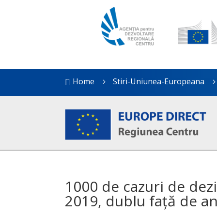
Home
Stiri-Uniunea-Europeana

5
1000 de cazuri de dez
2019, dublu față de an