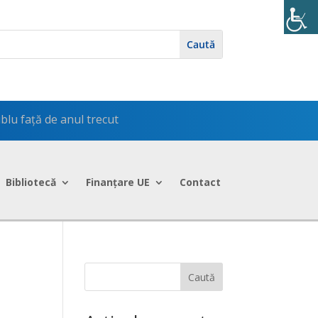
blu față de anul trecut
Bibliotecă
Finanțare UE
Contact
Caută