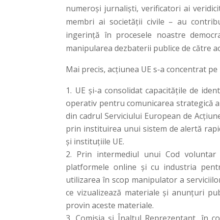
numeroși jurnaliști, verificatori ai veridic
membri ai societății civile – au contrib
ingerință în procesele noastre democrati
manipularea dezbaterii publice de către act
Mai precis, acțiunea UE s-a concentrat 
UE și-a consolidat capacitățile de iden
operativ pentru comunicarea strategică a 
din cadrul Serviciului European de Acțiu
prin instituirea unui sistem de alertă rap
și instituțiile UE.
Prin intermediul unui Cod voluntar
platformele online și cu industria pent
utilizarea în scop manipulator a serviciilo
ce vizualizează materiale și anunțuri pub
provin aceste materiale.
Comisia și Înaltul Reprezentant, în 