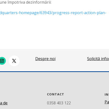
iune împotriva dezinformării:
adquarters-homepage/63943/progress-report-action-plan-
Despre noi
Solicită inf
CONTACT
IN
Pa
ca de
0358 403 122