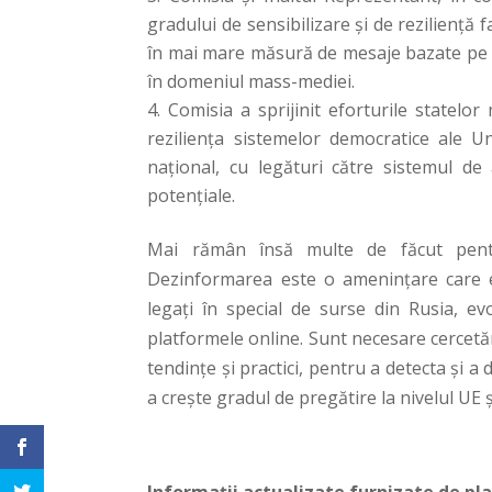
gradului de sensibilizare și de reziliență 
în mai mare măsură de mesaje bazate pe fa
în domeniul mass-mediei.
Comisia a sprijinit eforturile statelo
reziliența sistemelor democratice ale Un
național, cu legături către sistemul de
potențiale.
Mai rămân însă multe de făcut pentru
Dezinformarea este o amenințare care evol
legați în special de surse din Rusia, e
platformele online. Sunt necesare cercetă
tendințe și practici, pentru a detecta și
a crește gradul de pregătire la nivelul UE ș