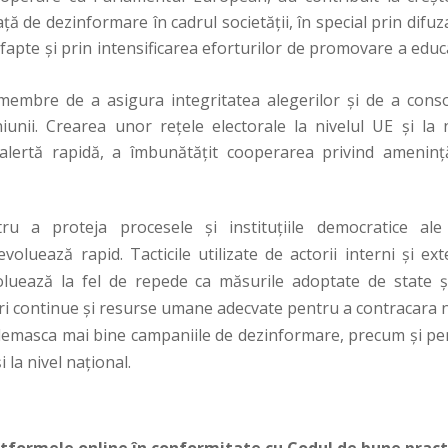
față de dezinformare în cadrul societății, în special prin difu
pte și prin intensificarea eforturilor de promovare a educa
r membre de a asigura integritatea alegerilor și de a conso
iunii. Crearea unor rețele electorale la nivelul UE și la n
 alertă rapidă, a îmbunătățit cooperarea privind amenință
 a proteja procesele și instituțiile democratice ale
uează rapid. Tacticile utilizate de actorii interni și exte
voluează la fel de repede ca măsurile adoptate de state ș
ri continue și resurse umane adecvate pentru a contracara n
 a demasca mai bine campaniile de dezinformare, precum și pe
i la nivel național.