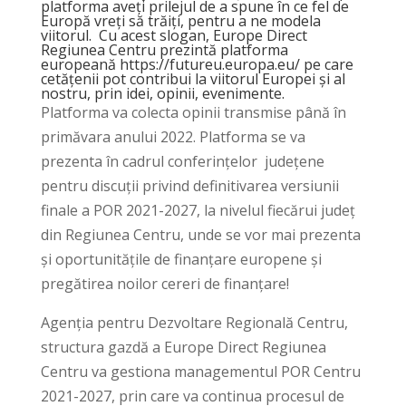
platforma aveți prilejul de a spune în ce fel de
Europă vreți să trăiți, pentru a ne modela
viitorul. Cu acest slogan, Europe Direct
Regiunea Centru prezintă platforma
europeană
https://futureu.europa.eu/
pe care
cetățenii pot contribui la viitorul Europei și al
nostru, prin idei, opinii, evenimente.
Platforma va colecta opinii transmise până în
primăvara anului 2022. Platforma se va
prezenta în cadrul conferințelor județene
pentru discuții privind definitivarea versiunii
finale a POR 2021-2027, la nivelul fiecărui județ
din Regiunea Centru, unde se vor mai prezenta
și oportunitățile de finanțare europene și
pregătirea noilor cereri de finanțare!
Agenția pentru Dezvoltare Regională Centru,
structura gazdă a Europe Direct Regiunea
Centru va gestiona managementul POR Centru
2021-2027, prin care va continua procesul de