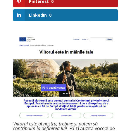
Pinterest
0
LinkedIn
0
Viitorul este al nostru, trebuie și putem să
contribuim la
definirea
lui!
Fă-ți auzită vocea! pe