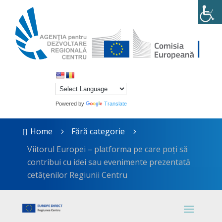
Powered by
Translate
Home
Fără categorie

5
5
Viitorul Europei – platforma pe care poți să
contribui cu idei sau evenimente prezentată
cetățenilor Regiunii Centru