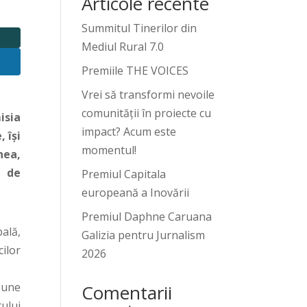
Articole recente
Summitul Tinerilor din
Mediul Rural 7.0
Premiile THE VOICES
Vrei să transformi nevoile
comunității în proiecte cu
isia
impact? Acum este
 își
momentul!
nea,
a de
Premiul Capitala
europeană a Inovării
Premiul Daphne Caruana
ală,
Galizia pentru Jurnalism
cilor
2026
pune
Comentarii
tului