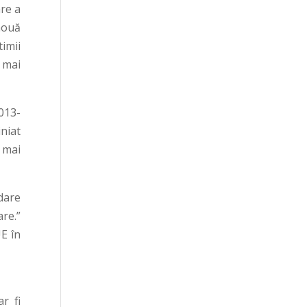
are a
nouă
timii
 mai
013-
niat
 mai
dare
are.”
E în
r fi