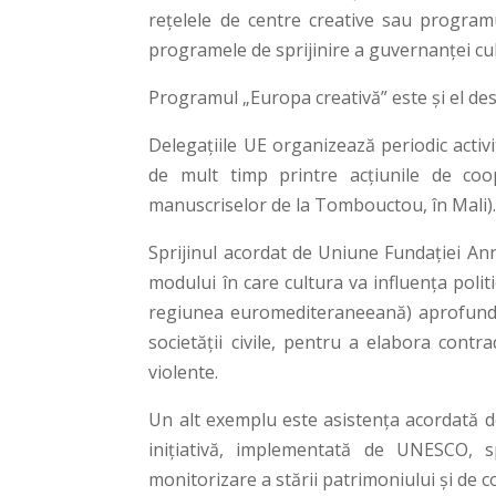
rețelele de centre creative sau programu
programele de sprijinire a guvernanței cul
Programul „Europa creativă” este și el desc
Delegațiile UE organizează periodic activit
de mult timp printre acțiunile de co
manuscriselor de la Tombouctou, în Mali)
Sprijinul acordat de Uniune Fundației An
modului în care cultura va influența poli
regiunea euromediteraneeană) aprofundeaz
societății civile, pentru a elabora contr
violente.
Un alt exemplu este asistența acordată de
inițiativă, implementată de UNESCO, spr
monitorizare a stării patrimoniului și de c