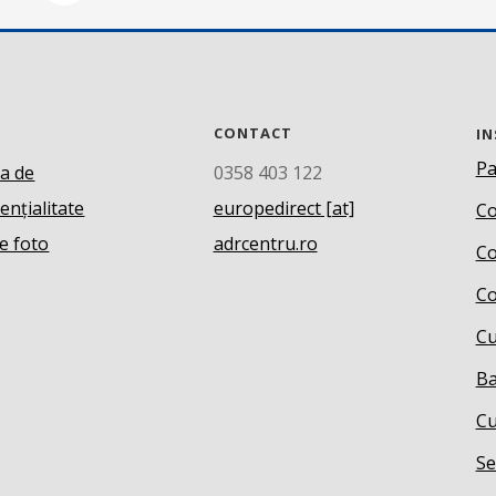
CONTACT
IN
Pa
ca de
0358 403 122
ențialitate
europedirect [at]
Co
e foto
adrcentru.ro
Co
Co
Cu
Ba
Cu
Se