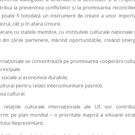
ribui la prevenirea conflictelor și la promovarea reconcilier
ura poate fi totodată un instrument de creare a unor import
orul, cât și în afara Uniunii.
are cu statele membre, cu institutele culturale naționale ș
i din țările partenere, mărind oportunitățile, creând sinerg
nternaționale se concentrează pe promovarea cooperării cultu
rincipale:
i sociale și economice durabile;
cultural pentru relații intercomunitare pașnice;
ul cultural.
, relațiile culturale internaționale ale UE vor contribu
nic pe plan mondial – o prioritate majoră a viitoarei strat
ltului Reprezentant.