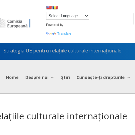
Powered by
Translate
Strategia UE pentru relațiile culturale internaționale
5
Home
Despre noi
Știri
Cunoaște-ți drepturile
ațiile culturale internaționale