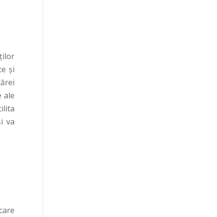
ilor
ce și
cărei
e ale
lita
i va
care