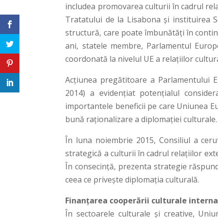
includea promovarea culturii în cadrul rela
Tratatului de la Lisabona și instituirea
structură, care poate îmbunătăți în continu
ani, statele membre, Parlamentul Europea
coordonată la nivelul UE a relațiilor cultur
Acțiunea pregătitoare a Parlamentului Eu
2014) a evidențiat potențialul considera
importantele beneficii pe care Uniunea E
bună raționalizare a diplomației culturale.
În luna noiembrie 2015, Consiliul a ceru
strategică a culturii în cadrul relațiilor ex
În consecință, prezenta strategie răspund
ceea ce privește diplomația culturală.
Finanțarea cooperării culturale intern
În sectoarele culturale și creative, Uni