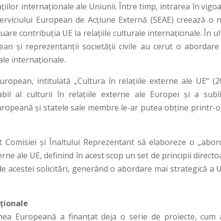
țiilor internaționale ale Uniunii. Între timp, intrarea în vigo
 Serviciului European de Acțiune Externă (SEAE) creează o 
are contribuția UE la relațiile culturale internaționale. În ul
n și reprezentanții societății civile au cerut o abordare
ale internaționale.
ropean, intitulată „Cultura în relațiile externe ale UE” (2
bil al culturii în relațiile externe ale Europei și a subli
uropeană și statele sale membre le-ar putea obține printr-o
t Comisiei și Înaltului Reprezentant să elaboreze o „abor
terne ale UE, definind în acest scop un set de principii directo
e acestei solicitări, generând o abordare mai strategică a U
aționale
unea Europeană a finanțat deja o serie de proiecte, cum a