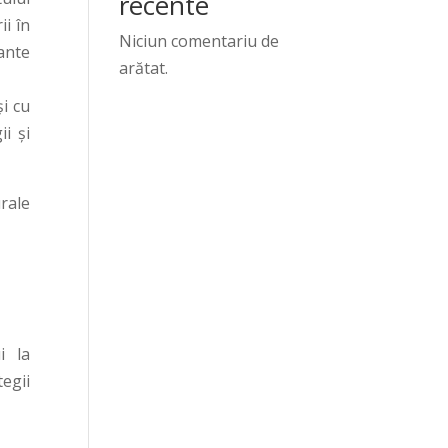
recente
ii în
Niciun comentariu de
ante
arătat.
i cu
ii și
rale
i la
egii