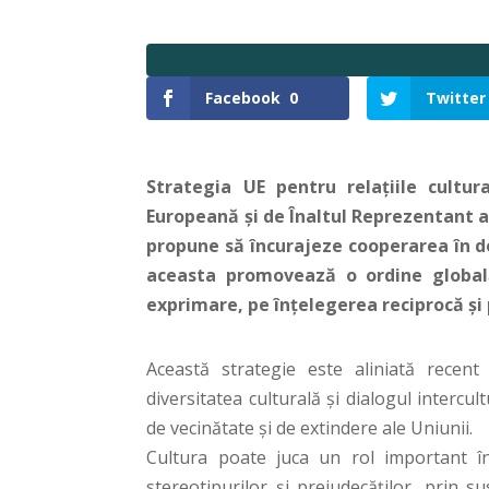
Facebook
0
Twitter
Strategia UE pentru relațiile cultur
Europeană și de Înaltul Reprezentant al 
propune să încurajeze cooperarea în do
aceasta promovează o ordine global
exprimare, pe înțelegerea reciprocă și
Această strategie este aliniată recen
diversitatea culturală și dialogul intercult
de vecinătate și de extindere ale Uniunii.
Cultura poate juca un rol important în
stereotipurilor și prejudecăților, prin su