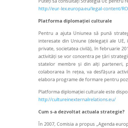
Puteți să consultați Strategia UE pentru re
http://eur-lex.europa.eu/legal-conten
Platforma diplomației culturale
Pentru a ajuta Uniunea să pună strategia
interesate din Uniune (delegații ale UE, i
private, societatea civilă), în februarie 2
activități se vor concentra pe țări strateg
statelor membre și din alți parteneri, pl
colaborarea în rețea, va desfășura activi
elabora programe de formare pentru poziția
Platforma diplomației culturale este dispon
http://cultureinexternalrelations.eu/
Cum s-a dezvoltat actuala strategie?
În 2007, Comisia a propus „Agenda europe