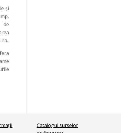
le și
imp,
e de
area
ina.
fera
grame
urile
ormații
Catalogul surselor