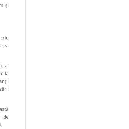
m și
scriu
area
u al
m la
nții
zării
astă
r de
t.