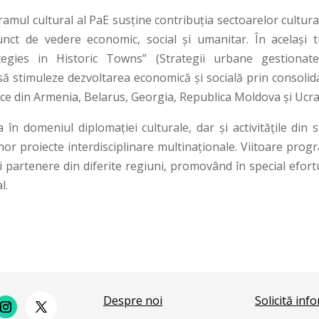
ramul cultural al PaE susține contribuția sectoarelor cultura
unct de vedere economic, social și umanitar. În același t
egies in Historic Towns” (Strategii urbane gestionat
să stimuleze dezvoltarea economică și socială prin consolid
ice din Armenia, Belarus, Georgia, Republica Moldova și Ucra
în domeniul diplomației culturale, dar și activitățile din s
unor proiecte interdisciplinare multinaționale. Viitoare pro
ri partenere din diferite regiuni, promovând în special efort
l.
Despre noi
Solicită inf