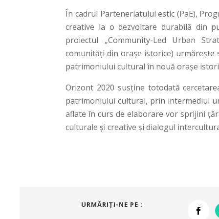
În cadrul Parteneriatului estic (PaE), Prog
creative la o dezvoltare durabilă din p
proiectul „Community-Led Urban Strat
comunități din orașe istorice) urmărește 
patrimoniului cultural în nouă orașe istor
Orizont 2020 susține totodată cercetarea 
patrimoniului cultural, prin intermediul 
aflate în curs de elaborare vor sprijini ță
culturale și creative și dialogul intercultura
URMĂRIŢI-NE PE :