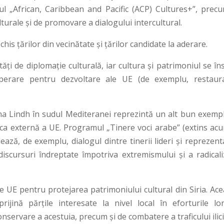
l „African, Caribbean and Pacific (ACP) Cultures+”, precu
turale și de promovare a dialogului intercultural.
his țărilor din vecinătate și țărilor candidate la aderare.
ăți de diplomație culturală, iar cultura și patrimoniul se în
operare pentru dezvoltare ale UE (de exemplu, restaur
.
na Lindh în sudul Mediteranei reprezintă un alt bun exempl
tica externă a UE. Programul „Tinere voci arabe” (extins acu
ă, de exemplu, dialogul dintre tinerii lideri și reprezenta
adiscursuri îndreptate împotriva extremismului și a radicali
 UE pentru protejarea patrimoniului cultural din Siria. Ace
ijină părțile interesate la nivel local în eforturile lo
onservare a acestuia, precum și de combatere a traficului ilici