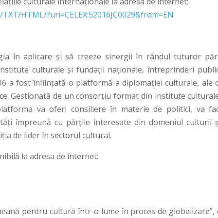
lațiile culturale internaționale la adresa de internet:
t/RO/TXT/HTML/?uri=CELEX:52016JC0029&from=EN
 în aplicare și să creeze sinergii în rândul tuturor părț
nstitute culturale și fundații naționale, întreprinderi publi
016 a fost înființată o platformă a diplomației culturale, ale 
ice. Gestionată de un consorțiu format din institute cultural
atforma va oferi consiliere în materie de politici, va faci
tăți împreună cu părțile interesate din domeniul culturii ș
 de lider în sectorul cultural.
ibilă la adresa de internet:
ană pentru cultură într-o lume în proces de globalizare”, 