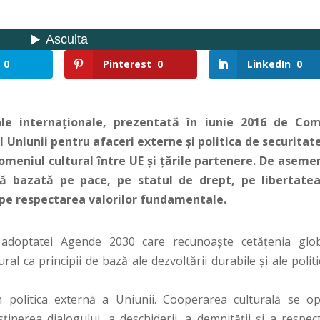
0
Pinterest
0
LinkedIn
0
ale internaționale, prezentată în iunie 2016 de Com
Uniunii pentru afaceri externe și politica de securitate,
meniul cultural între UE și țările partenere. De aseme
ă bazată pe pace, pe statul de drept, pe libertate
 pe respectarea valorilor fundamentale.
t adoptatei Agende 2030 care recunoaște cetățenia glob
ural ca principii de bază ale dezvoltării durabile și ale politi
 politica externă a Uniunii. Cooperarea culturală se o
sținerea dialogului, a deschiderii, a demnității și a respec