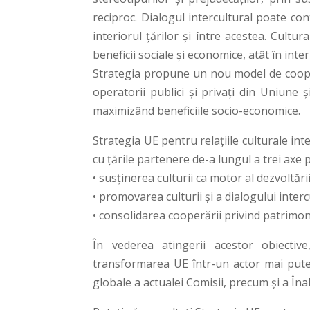
reciproc. Dialogul intercultural poate cont
interiorul țărilor și între acestea. Cult
beneficii sociale și economice, atât în interi
Strategia propune un nou model de cooper
operatorii publici și privați din Uniune ș
maximizând beneficiile socio-economice.
Strategia UE pentru relațiile culturale i
cu țările partenere de-a lungul a trei axe p
• susținerea culturii ca motor al dezvoltări
• promovarea culturii și a dialogului inter
• consolidarea cooperării privind patrimoni
În vederea atingerii acestor obiective
transformarea UE într-un actor mai puter
globale a actualei Comisii, precum și a Îna