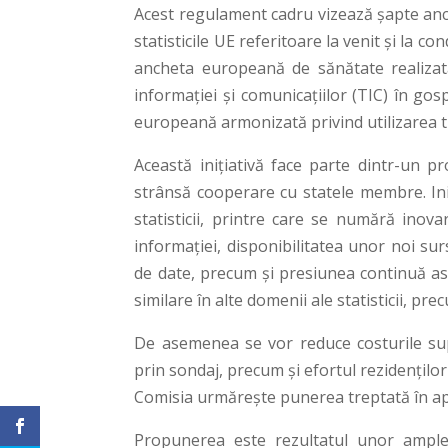
Acest regulament cadru vizează șapte anc
statisticile UE referitoare la venit și la co
ancheta europeană de sănătate realizată 
informației și comunicațiilor (TIC) în go
europeană armonizată privind utilizarea 
Această inițiativă face parte dintr-un p
strânsă cooperare cu statele membre. Ini
statisticii, printre care se numără inova
informației, disponibilitatea unor noi surs
de date, precum și presiunea continuă asu
similare în alte domenii ale statisticii, prec
De asemenea se vor reduce costurile su
prin sondaj, precum și efortul rezidențilo
Comisia urmărește punerea treptată în ap
Propunerea este rezultatul unor ample 