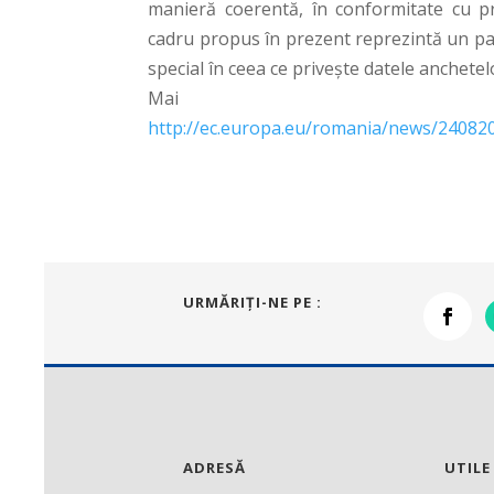
manieră coerentă, în conformitate cu pr
cadru propus în prezent reprezintă un pas
special în ceea ce privește datele anchetel
Mai mul
http://ec.europa.eu/romania/news/24082
URMĂRIŢI-NE PE :
ADRESĂ
UTILE