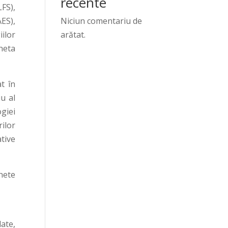
recente
FS),
AES),
Niciun comentariu de
ilor
arătat.
heta
t în
u al
giei
rilor
tive
hete
ate,