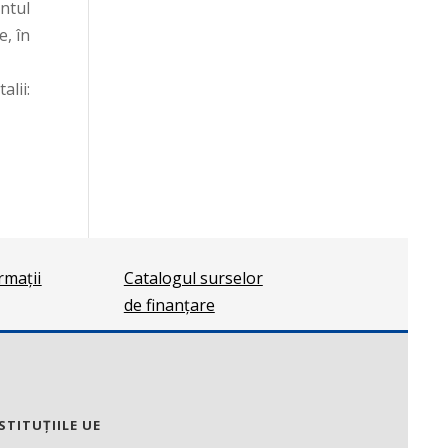
ntul
e, în
:
ormații
Catalogul surselor
de finanțare
STITUȚIILE UE