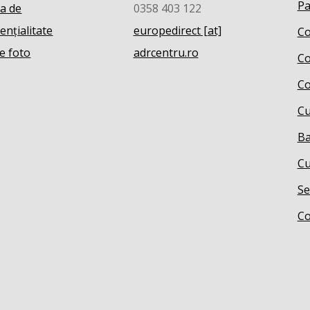
Pa
ca de
0358 403 122
ențialitate
europedirect [at]
Co
e foto
adrcentru.ro
Co
Co
Cu
Ba
Cu
Se
Co