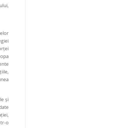
ului,
telor
giei
rței
uropa
ente
iile,
unea
e și
(date
ției,
tr-o