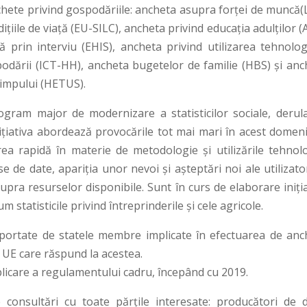
hete privind gospodăriile: ancheta asupra forței de muncă(L
ndițiile de viață (EU-SILC), ancheta privind educația adulților (
prin interviu (EHIS), ancheta privind utilizarea tehnologi
spodării (ICT-HH), ancheta bugetelor de familie (HBS) și anc
timpului (HETUS).
rogram major de modernizare a statisticilor sociale, derula
țiativa abordează provocările tot mai mari în acest domeni
rea rapidă în materie de metodologie și utilizările tehnolo
e de date, apariția unor nevoi și așteptări noi ale utilizato
pra resurselor disponibile. Sunt în curs de elaborare iniția
um statisticile privind întreprinderile și cele agricole.
portate de statele membre implicate în efectuarea de anc
r UE care răspund la acestea.
licare a regulamentului cadru, începând cu 2019.
consultări cu toate părțile interesate: producători de d