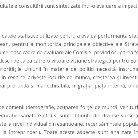
zultatele consultării sunt sintetizate într-o evaluare a impact
 datele statistice utilizate pentru a evalua performanța sta
n, pentru a monitoriza principalele obiective ale Strate
umeroase cadre de evaluare ale Comisiei privind ocuparea fo
 deschide calea către o viitoare viziune strategică pentru E
oritățile Uniunii în materie de politici necesită instrum
în ceea ce privește locurile de muncă, creșterea și investiț
ai profundă și mai echitabilă, migrația, piața internă, uni
 de domenii (demografie, ocuparea forței de muncă, venituril
educație, sănătate etc.) și sunt obținute din diverse surse 
ate la nivel individual din eșantioane, recensămintele popula
la întreprinderi). Toate aceste aspecte sunt analizate în