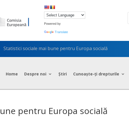
Powered by
Translate
Statistici sociale mai bune pentru Europa socială
5
Home
Despre noi
Știri
Cunoaște-ți drepturile
 bune pentru Europa socială