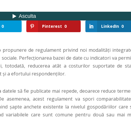
0
Pinterest
0
LinkedIn
0
 propunere de regulament privind noi modalități integrat
e sociale. Perfecționarea bazei de date cu indicatori va perm
i, totodată, reducerea atât a costurilor suportate de sta
și a efortului respondenților.
datele să fie publicate mai repede, deoarece reduce terme
De asemenea, acest regulament va spori comparabilitate
unind șapte anchete existente la nivelul gospodăriilor care 
ând variabilele care sunt comune pentru două sau mai m