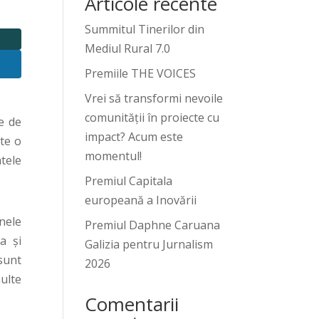
Articole recente
Summitul Tinerilor din
Mediul Rural 7.0
Premiile THE VOICES
Vrei să transformi nevoile
comunității în proiecte cu
e de
impact? Acum este
ite o
momentul!
tele
Premiul Capitala
europeană a Inovării
nele
Premiul Daphne Caruana
a și
Galizia pentru Jurnalism
sunt
2026
ulte
Comentarii