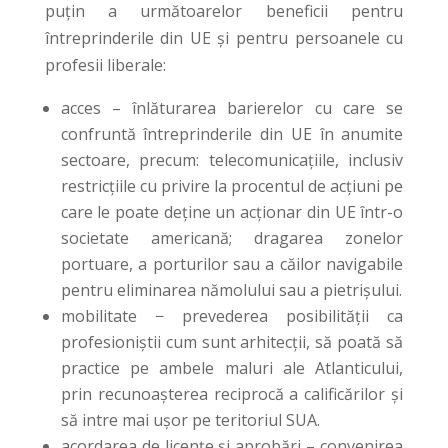
puțin a următoarelor beneficii pentru
întreprinderile din UE și pentru persoanele cu
profesii liberale:
acces – înlăturarea barierelor cu care se
confruntă întreprinderile din UE în anumite
sectoare, precum: telecomunicațiile, inclusiv
restricțiile cu privire la procentul de acțiuni pe
care le poate deține un acționar din UE într-o
societate americană; dragarea zonelor
portuare, a porturilor sau a căilor navigabile
pentru eliminarea nămolului sau a pietrișului.
mobilitate − prevederea posibilității ca
profesioniștii cum sunt arhitecții, să poată să
practice pe ambele maluri ale Atlanticului,
prin recunoașterea reciprocă a calificărilor și
să intre mai ușor pe teritoriul SUA.
acordarea de licențe și aprobări – convenirea