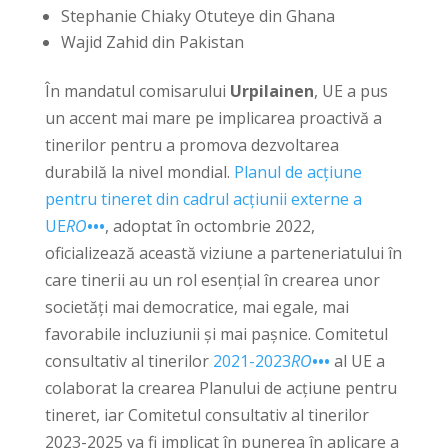
Stephanie Chiaky Otuteye din Ghana
Wajid Zahid din Pakistan
În mandatul comisarului
Urpilainen
, UE a pus
un accent mai mare pe implicarea proactivă a
tinerilor pentru a promova dezvoltarea
durabilă la nivel mondial.
Planul de acțiune
pentru tineret din cadrul acțiunii externe a
UE
RO
•••
, adoptat în octombrie 2022,
oficializează această viziune a parteneriatului în
care tinerii au un rol esențial în crearea unor
societăți mai democratice, mai egale, mai
favorabile incluziunii și mai pașnice. Comitetul
consultativ al tinerilor
2021-2023
RO
•••
al UE a
colaborat la crearea Planului de acțiune pentru
tineret, iar Comitetul consultativ al tinerilor
2023-2025 va fi implicat în punerea în aplicare a