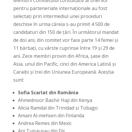
Membrii Comitetului consultativ al tinerilor
pentru parteneriate internaționale au fost
selectați prin intermediul unei proceduri
deschise în urma căreia s-au primit 4 500 de
candidaturi din 150 de țări. În următorul mandat
de doi ani, din comitet vor face parte 14 femei și
11 bărbați, cu vârste cuprinse între 19 și 29 de
ani. Zece membri provin din Africa, șase din
Asia, unul din Pacific, cinci din America Latină și
Caraibi și trei din Uniunea Europeană. Aceștia
sunt:
Sofia Scarlat din România
Ahmednoor Bashir Haji din Kenya
Alicia Ramdal din Trinidad și Tobago
Amani Al-mehsen din Finlanda
Andrea Remes din Mexic
Ani Tuisausau din Fiji