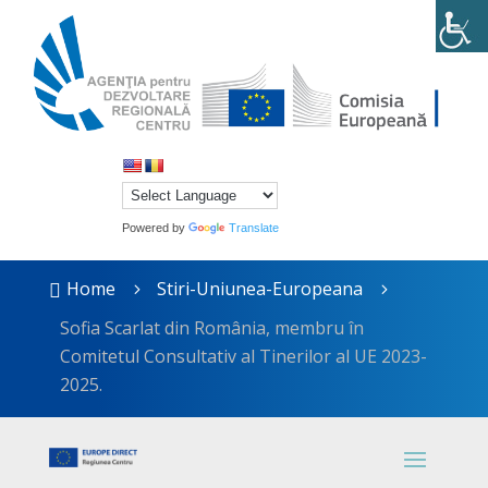
Powered by
Translate
Home
Stiri-Uniunea-Europeana

5
5
Sofia Scarlat din România, membru în
Comitetul Consultativ al Tinerilor al UE 2023-
2025.