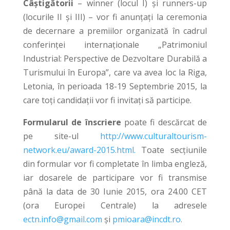
Câştigătorii
– winner (locul I) şi runners-up
(locurile II şi III) – vor fi anunţaţi la ceremonia
de decernare a premiilor organizată în cadrul
conferinţei internaţionale „Patrimoniul
Industrial: Perspective de Dezvoltare Durabilă a
Turismului în Europa”, care va avea loc la Riga,
Letonia, în perioada 18-19 Septembrie 2015, la
care toţi candidaţii vor fi invitaţi să participe.
Formularul de înscriere
poate fi descărcat de
pe site-ul
http://www.culturaltourism-
network.eu/award-2015.html.
Toate secţiunile
din formular vor fi completate în limba engleză,
iar dosarele de participare vor fi transmise
până la data de 30 Iunie 2015, ora 24.00 CET
(ora Europei Centrale) la adresele
ectn.info@gmail.com
şi
pmioara@incdt.ro.