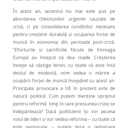
În acest an, accentul nu mai este pus pe
abordarea chestiunilor urgente cauzate de
criză, ci pe consolidarea condițiilor necesare
pentru creștere durabilă și ocuparea forței de
muncă în economia din perioada post-criză.
“Eforturile şi sacrificiile făcute de întreaga
Europă au început să dea roade. Creşterea
începe să câştige teren, cu toate că este încă
destul de modestă, vom vedea o mărire a
ocupării forţei de muncă începând cu acest an.
Principala provocare a UE în prezent este de
natură politică: Cum putem menţine sprijinul
pentru reformă timp în care presiunea crizei se
îndepărtează? Dacă politicienii îşi vor asuma
rolul de lideri şi vor vedea reforma – cu toate că
este nepopular – putem livra o redresare