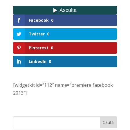
Facebook
0
Twitter
0
Pinterest
0
LinkedIn
0
[widgetkit id=”112″ name=”premiere facebook
2013″]
Caută