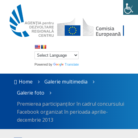
Powered by
Translate
Home
Galerie multimedia

5
5
Galerie foto
5
Premierea participanților în cadrul concursului
Facebook organizat în perioada aprilie-
decembrie 2013