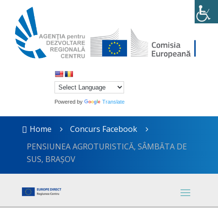
Powered by
Translate
Home
Concurs Facebook

5
5
PENSIUNEA AGROTURISTICĂ, SÂMBĂTA DE
SUS, BRAȘOV