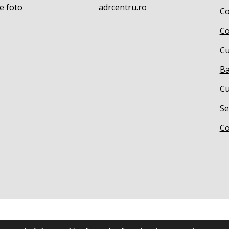
e foto
adrcentru.ro
Co
Co
Cu
Ba
Cu
Se
Co