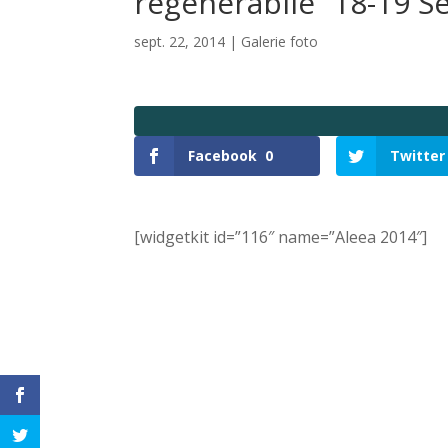
regenerabile” 18-19 
sept. 22, 2014
|
Galerie foto
Facebook
0
Twitter
[widgetkit id=”116″ name=”Aleea 2014″]