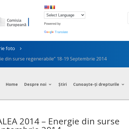
Powered by
Translate
rie foto
5
gie din surse regenerabile” 18-19 Septembrie 2014
Home
Despre noi
Știri
Cunoaște-ți drepturile
“ALEA 2014 – Energie din surse