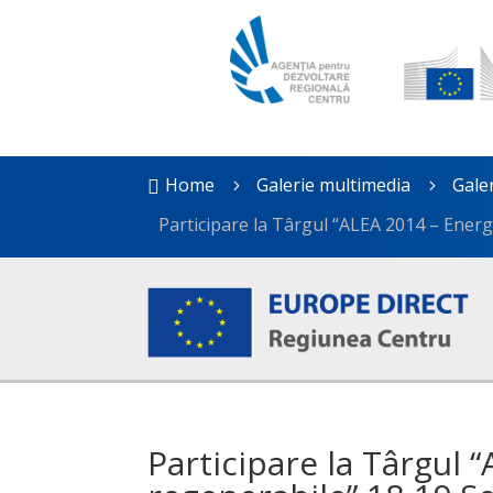
Home
Galerie multimedia
Gale

5
5
Participare la Târgul “ALEA 2014 – Ener
Participare la Târgul 