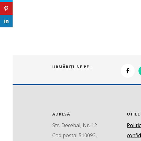
URMĂRIŢI-NE PE :
ADRESĂ
UTILE
Str. Decebal, Nr. 12
Politi
Cod postal 510093,
confid