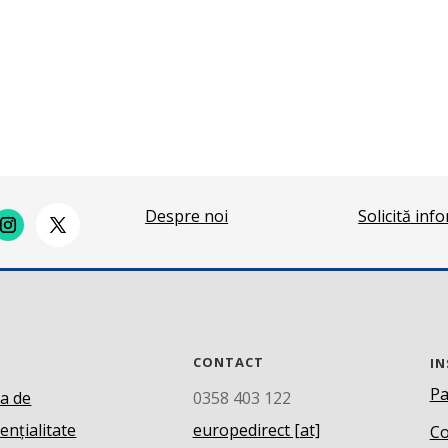
Despre noi
Solicită inf
CONTACT
IN
Pa
ca de
0358 403 122
ențialitate
europedirect [at]
Co