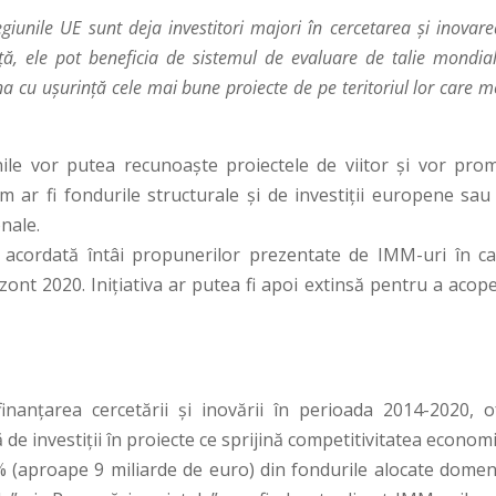
giunile UE sunt deja investitori majori în cercetarea și inovar
ță, ele pot beneficia de sistemul de evaluare de talie mondia
 cu ușurință cele mai bune proiecte de pe teritoriul lor care m
nile vor putea recunoaște proiectele de viitor și vor pro
um ar fi fondurile structurale și de investiții europene sau
nale.
i acordată întâi propunerilor prezentate de IMM-uri în ca
ont 2020. Inițiativa ar putea fi apoi extinsă pentru a acope
nanțarea cercetării și inovării în perioada 2014-2020, o
e investiții în proiecte ce sprijină competitivitatea econom
% (aproape 9 miliarde de euro) din fondurile alocate domeni