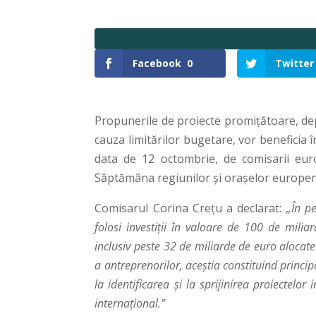
Facebook
0
Twitter
Propunerile de proiecte promițătoare, dep
cauza limitărilor bugetare, vor beneficia î
data de 12 octombrie, de comisarii eu
Săptămâna regiunilor și orașelor europen
Comisarul Corina Crețu a declarat:
„În pe
folosi investiții în valoare de 100 de mili
inclusiv peste 32 de miliarde de euro alocate 
a antreprenorilor, aceștia constituind princi
la identificarea și la sprijinirea proiectelor
internațional.”