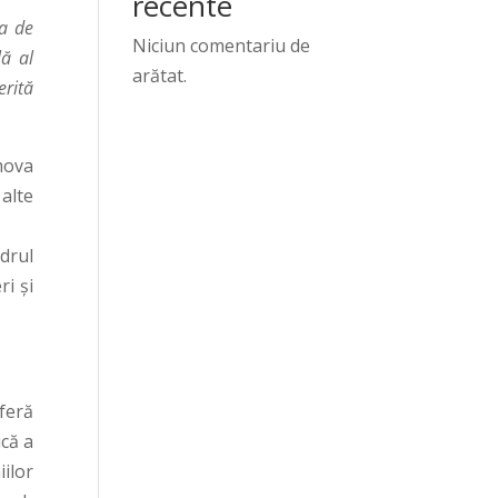
recente
ea de
Niciun comentariu de
lă al
arătat.
erită
mova
 alte
drul
ri și
feră
ică a
ilor