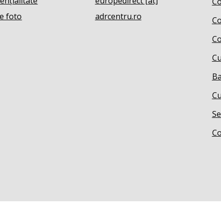
ențialitate
europedirect [at]
Co
e foto
adrcentru.ro
Co
Co
Cu
Ba
Cu
Se
Co