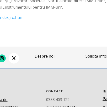
le” și „Provocări societale” vor fi alocate direct IMM-urilor
iul „instrumentului pentru IMM-uri”.
index_ro.htm
Despre noi
Solicită inf
CONTACT
IN
Pa
ca de
0358 403 122