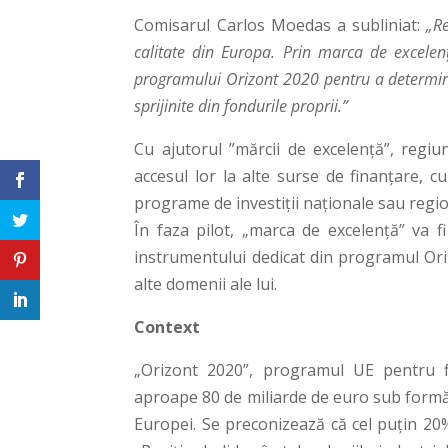
Comisarul Carlos Moedas a subliniat:
„Re
calitate din Europa. Prin marca de excelen
programului Orizont 2020 pentru a determina
sprijinite din fondurile proprii.”
Cu ajutorul ”mărcii de excelență”, regiu
accesul lor la alte surse de finanțare, c
programe de investiții naționale sau regio
În faza pilot, „marca de excelență” va f
instrumentului dedicat din programul Oriz
alte domenii ale lui.
Context
„Orizont 2020”, programul UE pentru fi
aproape 80 de miliarde de euro sub formă d
Europei. Se preconizează că cel puțin 20