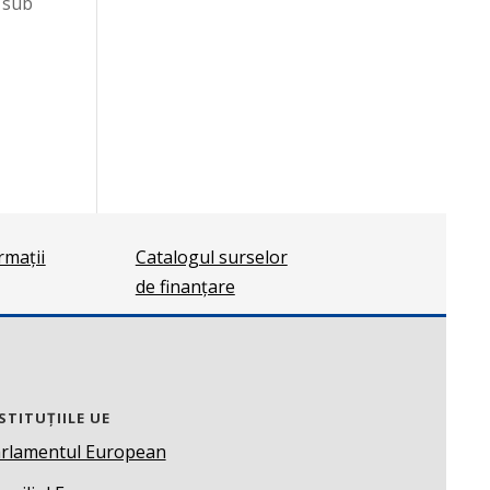
, sub
ormații
Catalogul surselor
de finanțare
STITUȚIILE UE
rlamentul European