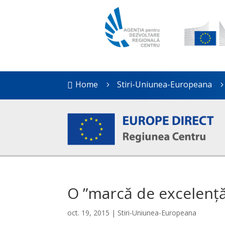
Home
Stiri-Uniunea-Europeana

5
O ”marcă de excelență
oct. 19, 2015
|
Stiri-Uniunea-Europeana