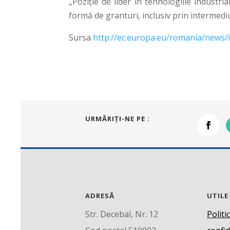
„Poziție de lider în tehnologiile industria
formă de granturi, inclusiv prin intermed
Sursa
http://ec.europa.eu/romania/news/
URMĂRIŢI-NE PE :
ADRESĂ
UTILE
Str. Decebal, Nr. 12
Politi