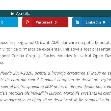
0
Pinterest
0
LinkedIn
0
use în programul Orizont 2020, dar care nu pot fi finanțate
n viitor de o ”marcă de excelență”. Inițiativa a fost prezentat
ropeni Corina Crețu și Carlos Moedas în cadrul Open Da
e.
rioada 2014-2020, pentru a încuraja cercetarea și inovarea s
arde de euro din cadrul Fondului european de dezvoltare regio
special pentru sprijinirea IMM-urilor, a întreprinderilor nou-crea
palele motoare ale inovării în Europa. Marca de excelență va cont
 inovatoare și le va ajuta să se dezvolte și să fie competitive la 