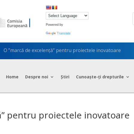
Powered by
Translate
O ”marcă de excelență” pentru proiectele inovatoare
5
Home
Despre noi
Știri
Cunoaște-ți drepturile
” pentru proiectele inovatoare