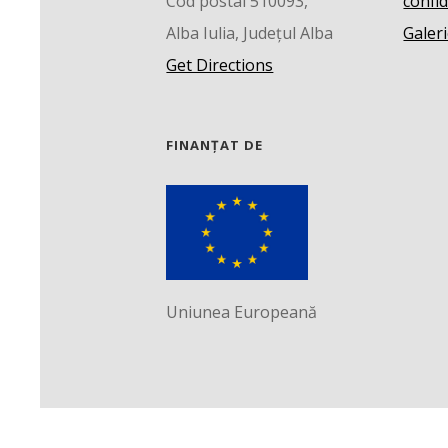
Cod postal 510093,
confid
Alba Iulia, Județul Alba
Galeri
Get Directions
FINANȚAT DE
Uniunea Europeană