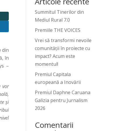
Articole recente
Summitul Tinerilor din
Mediul Rural 7.0
Premiile THE VOICES
Vrei să transformi nevoile
comunității în proiecte cu
 din
impact? Acum este
ă, în
momentul!
ys –
Premiul Capitala
europeană a Inovării
e vor
Premiul Daphne Caruana
nală,
Galizia pentru Jurnalism
te și
2026
ribui
nivel
Comentarii