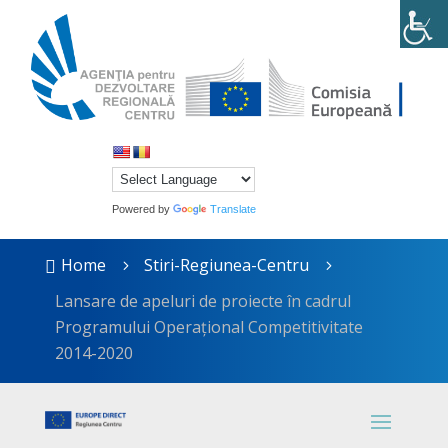
Powered by
Translate
Home
Stiri-Regiunea-Centru

5
5
Lansare de apeluri de proiecte în cadrul
Programului Operațional Competitivitate
2014-2020