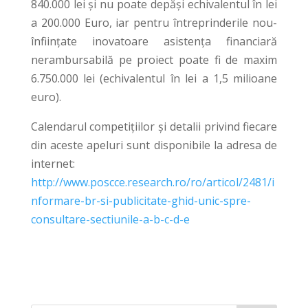
840.000 lei şi nu poate depăşi echivalentul în lei
a 200.000 Euro, iar pentru întreprinderile nou-
înființate inovatoare asistenţa financiară
nerambursabilă pe proiect poate fi de maxim
6.750.000 lei (echivalentul în lei a 1,5 milioane
euro).
Calendarul competițiilor și detalii privind fiecare
din aceste apeluri sunt disponibile la adresa de
internet:
http://www.poscce.research.ro/ro/articol/2481/i
nformare-br-si-publicitate-ghid-unic-spre-
consultare-sectiunile-a-b-c-d-e