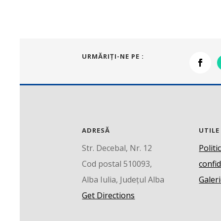
URMĂRIŢI-NE PE :
ADRESĂ
UTILE
Str. Decebal, Nr. 12
Politi
Cod postal 510093,
confid
Alba Iulia, Județul Alba
Galeri
Get Directions