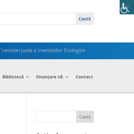
anziției Juste a Investițiilor Ecologice
Bibliotecă
Finanțare UE
Contact
Caută