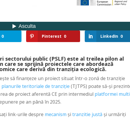
0
Pinterest
0
LinkedIn
0
 sectorului public (PSLF) este al treilea pilon al
n care se sprijină proiectele care abordează
omice care derivă din tranziția ecologică.
rește să finanțeze un proiect situat într-o zonă de tranziție
n
planurile teritoriale de tranziție
(TJTPS) poate să-și prezint
rea de proiect aferentă CE prin intermediul
platformei multi
depunere pe an până în 2025.
ați link-urile despre
mecanism
și
tranzitie justă
și urmăriți