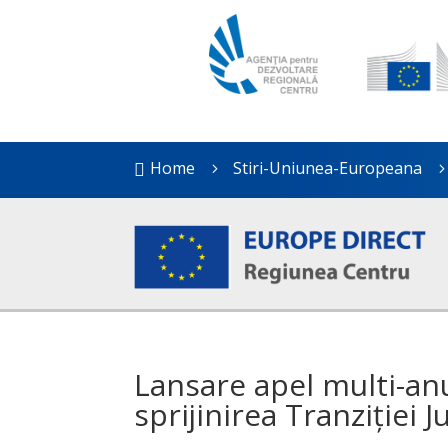
Home
Stiri-Uniunea-Europeana

5
Lansare apel multi-an
sprijinirea Tranziției J