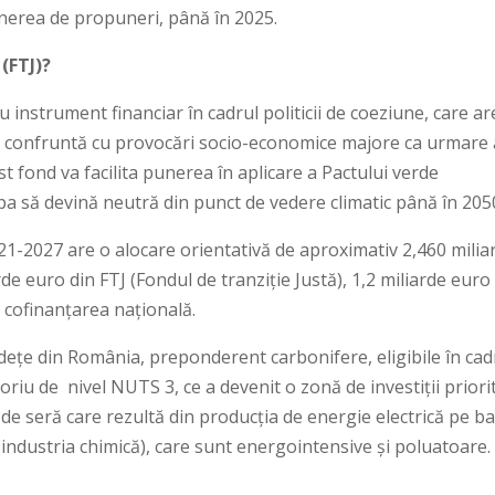
nerea de propuneri, până în 2025.
(FTJ)?
 instrument financiar în cadrul politicii de coeziune, care ar
e se confruntă cu provocări socio-economice majore ca urmare
est fond va facilita punerea în aplicare a Pactului verde
pa să devină neutră din punct de vedere climatic până în 205
1-2027 are o alocare orientativă de aproximativ 2,460 milia
rde euro din FTJ (Fondul de tranziție Justă), 1,2 miliarde euro
 cofinanțarea națională.
dețe din România, preponderent carbonifere, eligibile în cad
oriu de nivel NUTS 3, ce a devenit o zonă de investiții priori
t de seră care rezultă din producția de energie electrică pe b
a (industria chimică), care sunt energointensive și poluatoare.