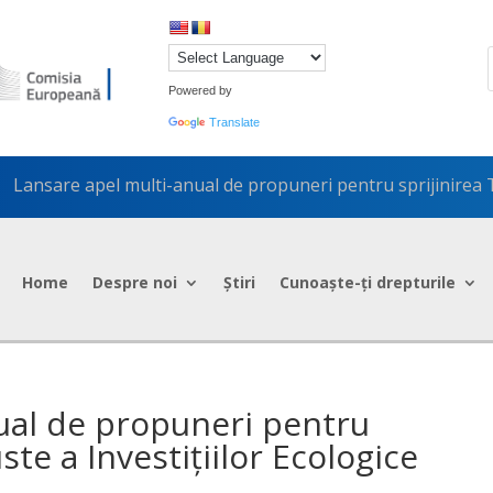
Powered by
Translate
Lansare apel multi-anual de propuneri pentru sprijinirea Tr
5
Home
Despre noi
Știri
Cunoaște-ți drepturile
ual de propuneri pentru
uste a Investițiilor Ecologice