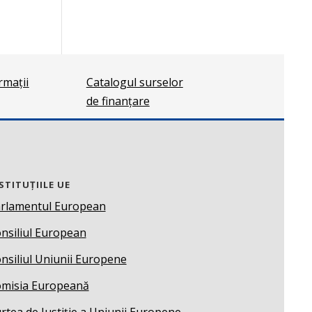
ormații
Catalogul surselor
de finanțare
STITUȚIILE UE
rlamentul European
nsiliul European
nsiliul Uniunii Europene
misia Europeană
rtea de Justiție a Uniunii Europene