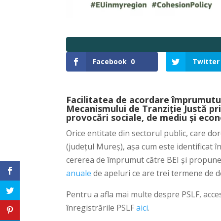
Facebook
0
Twitter
Facilitatea de acordare împrumuturi
Mecanismului de Tranziție Justă pri
provocări sociale, de mediu și econ
Orice entitate din sectorul public, care do
(județul Mureș), așa cum este identificat î
cererea de împrumut către BEI și propune
anuale
de apeluri ce are trei termene de 
Pentru a afla mai multe despre PSLF, acces
înregistrările PSLF
aici
.