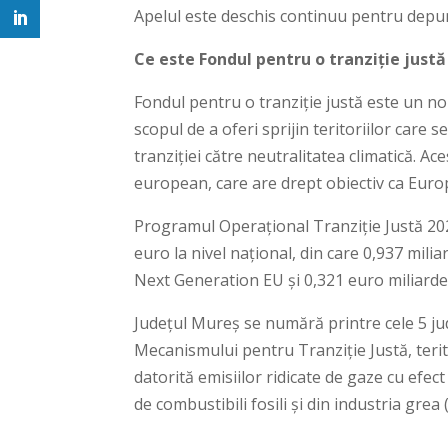
Apelul este deschis continuu pentru depu
Ce este Fondul pentru o tranziție justă 
Fondul pentru o tranziție justă este un nou
scopul de a oferi sprijin teritoriilor car
tranziției către neutralitatea climatică. Ac
european, care are drept obiectiv ca Euro
Programul Operațional Tranziție Justă 202
euro la nivel național, din care 0,937 milia
Next Generation EU și 0,321 euro miliarde
Județul Mureș se numără printre cele 5 ju
Mecanismului pentru Tranziție Justă, terit
datorită emisiilor ridicate de gaze cu efec
de combustibili fosili și din industria gre