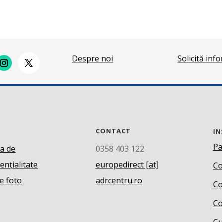
Despre noi
Solicită inf
CONTACT
IN
Pa
ca de
0358 403 122
ențialitate
europedirect [at]
Co
e foto
adrcentru.ro
Co
Co
Cu