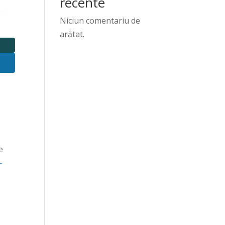
recente
Niciun comentariu de
arătat.
e
-