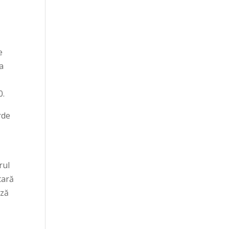
e
 a
0.
rde
rul
tară
ază