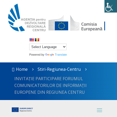
Powered by
Translate
Home
Stiri-Regiunea-Centru

5
5
INVITAȚIE PARTICIPARE FORUMUL
COMUNICATORILOR DE INFORMAȚII
EUROPENE DIN REGIUNEA CENTRU