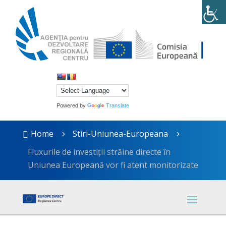
Powered by
Translate
Home
Stiri-Uniunea-Europeana

5
5
Fluxurile de investiții străine directe în
Uniunea Europeană vor fi atent monitorizate