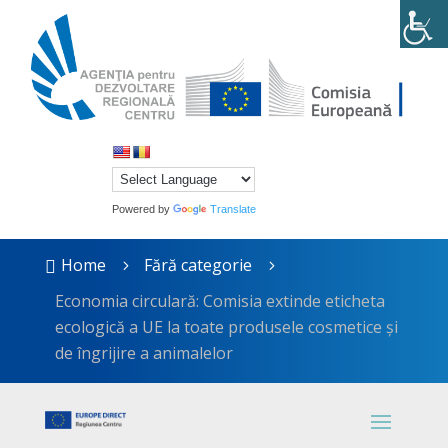
Powered by
Translate
Home
Fără categorie

5
5
Economia circulară: Comisia extinde eticheta
ecologică a UE la toate produsele cosmetice și
de îngrijire a animalelor