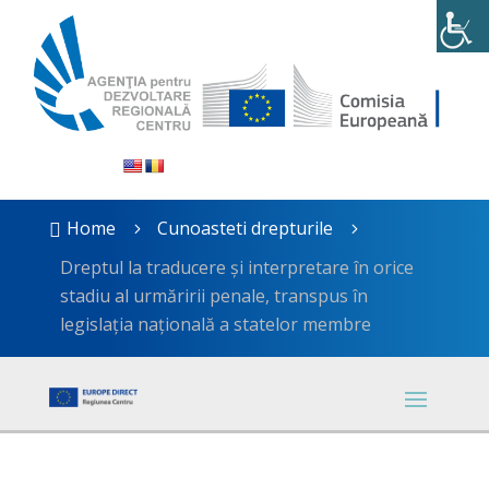
Home
Cunoasteti drepturile

5
5
Dreptul la traducere şi interpretare în orice
stadiu al urmăririi penale, transpus în
legislația națională a statelor membre