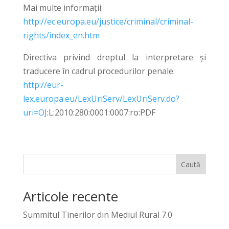
Mai multe informaţii:
http://ec.europa.eu/justice/criminal/criminal-
rights/index_en.htm
Directiva privind dreptul la interpretare și
traducere în cadrul procedurilor penale:
http://eur-
lex.europa.eu/LexUriServ/LexUriServ.do?
uri=OJ
:L:2010:280:0001:0007:ro:PDF
Caută
Articole recente
Summitul Tinerilor din Mediul Rural 7.0