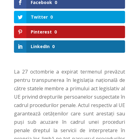
Facebook
0
Twitter
0
Pinterest
0
LinkedIn
0
La 27 octombrie a expirat termenul prevăzut
pentru transpunerea în legislația națională de
către statele membre a primului act legislativ al
UE privind drepturile persoanelor suspectate în
cadrul procedurilor penale. Actul respectiv al UE
garantează cetățenilor care sunt arestați sau
puși sub acuzare în cadrul unei proceduri
penale dreptul la servicii de interpretare în
propria lor limbă pe tot parcursul procedurilor