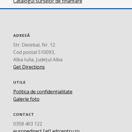
Catalogul surselor de finanțare
ADRESĂ
Str. Decebal, Nr. 12
Cod postal 510093,
Alba Iulia, Județul Alba
Get Directions
UTILE
Politica de confidențialitate
Galerie foto
CONTACT
0358 403 122
europedirect [at] adrcentru.ro