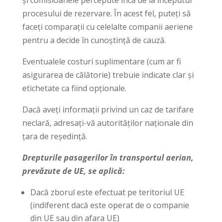
și comisioanele percepute încă de la începutul
procesului de rezervare. În acest fel, puteți să
faceți comparații cu celelalte companii aeriene
pentru a decide în cunoștință de cauză.
Eventualele costuri suplimentare (cum ar fi
asigurarea de călătorie) trebuie indicate clar și
etichetate ca fiind opționale.
Dacă aveți informații privind un caz de tarifare
neclară, adresați-vă autorităților naționale din
țara de reședință.
Drepturile pasagerilor în transportul aerian,
prevăzute de UE, se aplică:
Dacă zborul este efectuat pe teritoriul UE
(indiferent dacă este operat de o companie
din UE sau din afara UE)