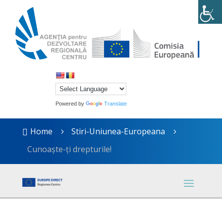
Powered by
Translate
Home
Stiri-Uniunea-Europeana

5
5
Cunoaște-ți drepturile!