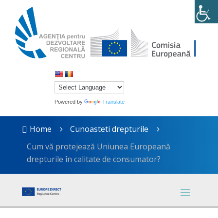
Powered by
Translate
Home
Cunoasteti drepturile

5
5
Cum vă protejează Uniunea Europeană
drepturile în calitate de consumator?