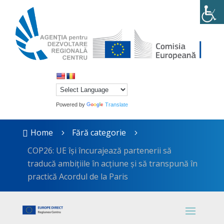
Powered by
Translate
Home
Fără categorie

5
5
COP26: UE își încurajează partenerii să
traducă ambițiile în acțiune și să transpună în
practică Acordul de la Paris