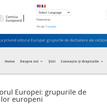
Powered by
Translate
a privind viitorul Europei: grupurile de dezbatere ale cetăț
Home
Despre noi
Știri
Cunoaște-ți drepturile
torul Europei: grupurile de
ilor europeni