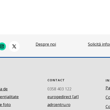
Despre noi
Solicită inf
CONTACT
IN
Pa
ca de
0358 403 122
ențialitate
europedirect [at]
Co
e foto
adrcentru.ro
Co