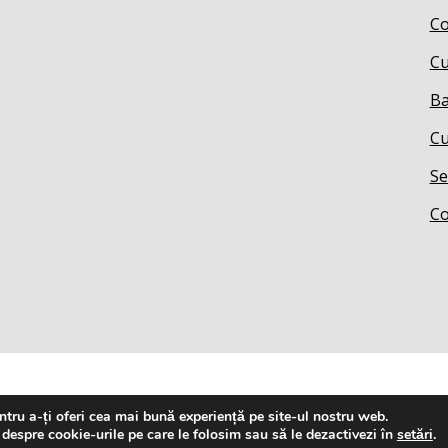
Co
Cu
Ba
Cu
Se
Co
tru a-ți oferi cea mai bună experiență pe site-ul nostru web.
 despre cookie-urile pe care le folosim sau să le dezactivezi în
setări
.