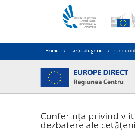
Home
Fără categorie
Conferinț

5
5
Conferința privind vii
dezbatere ale cetățen