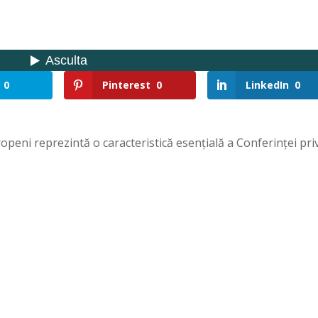
0
Pinterest
0
LinkedIn
0
openi reprezintă o caracteristică esențială a Conferinței pri