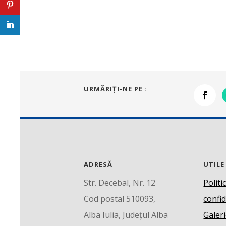
URMĂRIŢI-NE PE :
ADRESĂ
UTILE
Str. Decebal, Nr. 12
Politi
Cod postal 510093,
confid
Alba Iulia, Județul Alba
Galeri