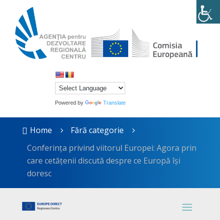
Powered by
Translate
Home
Fără categorie

5
5
Conferința privind viitorul Europei: Agora prin
care cetățenii discută despre ce Europă își
doresc