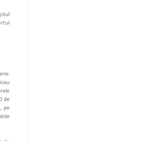
itul
rțul
ene.
icau
erele
00 de
, pe
bile