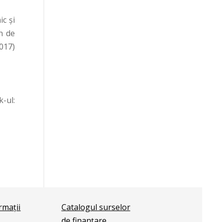
c și
an de
2017)
-ul:
ormații
Catalogul surselor
de finanțare