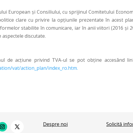
ui European și Consiliului, cu sprijinul Comitetului Economi
olitice clare cu privire la opțiunile prezentate în acest pl
formelor stabilite în comunicare, iar în anii viitori (2016 și 
 aspectele discutate.
nul de acțiune privind TVA-ul se pot obține accesând link
ation/vat/action_plan/index_ro.htm
.
Despre noi
Solicită inf