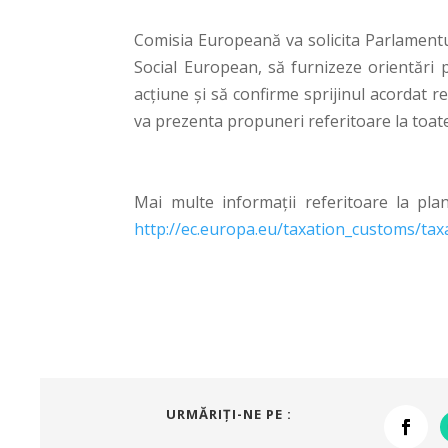
Comisia Europeană va solicita Parlamentul
Social European, să furnizeze orientări p
acțiune și să confirme sprijinul acordat re
va prezenta propuneri referitoare la toate
Mai multe informații referitoare la pla
http://ec.europa.eu/taxation_customs/tax
URMĂRIŢI-NE PE :