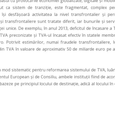
pasul cu provocările economiei globalizate, digitale și mobi
ut ca sistem de tranziție, este fragmentat, complex pe
și desfășoară activitatea la nivel transfrontalier și per
i transfrontaliere sunt tratate diferit, iar bunurile și servi
eței unice. De exemplu, în anul 2013, deficitul de încasare a
in TVA preconizate și TVA-ul încasat efectiv în statele memb
. Potrivit estimărilor, numai fraudele transfrontaliere, l
 din TVA în valoare de aproximativ 50 de miliarde euro pe a
n mod sistematic pentru reformarea sistemului de TVA, luân
ntul European și de Consiliu, ambele instituții fiind de aco
bazeze pe principiul locului de destinație, adică al locului în