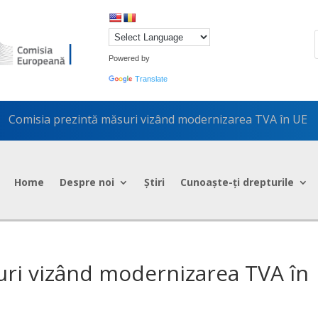
Powered by
Translate
Comisia prezintă măsuri vizând modernizarea TVA în UE
5
Home
Despre noi
Știri
Cunoaște-ți drepturile
uri vizând modernizarea TVA în