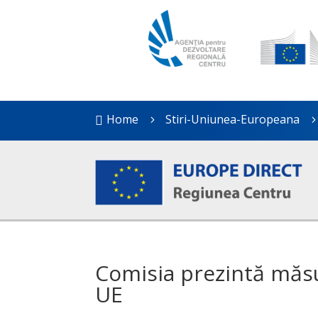
Home
Stiri-Uniunea-Europeana

5
Comisia prezintă măs
UE