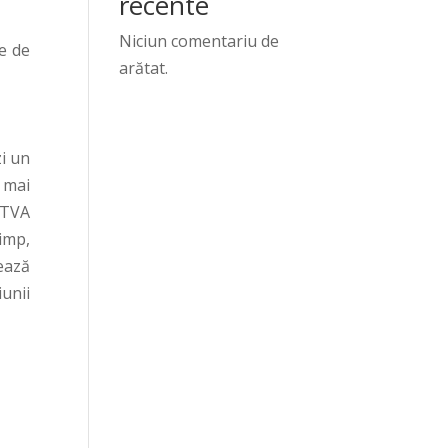
recente
Niciun comentariu de
e de
arătat.
zi un
 mai
 TVA
imp,
ează
unii