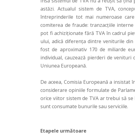
Însă sistemul de TVA nu a reușit să țină 
astăzi. Actualul sistem de TVA, concep
întreprinderile tot mai numeroase care î
comiterea de fraude: tranzacțiile interne ș
pot fi achiziționate fără TVA în cadrul pi
ului, adică diferența dintre veniturile d
fost de aproximativ 170 de miliarde euro
individual, cauzează pierderi de venituri
Uniunea Europeană.
De aceea, Comisia Europeană a insistat î
considerare opiniile formulate de Parlame
orice viitor sistem de TVA ar trebui să se 
sunt consumate bunurile sau serviciile.
Etapele următoare