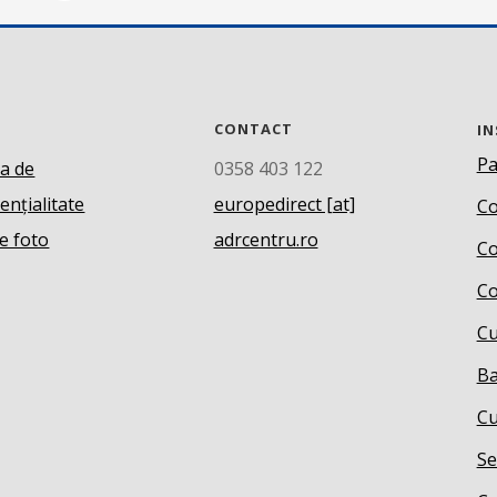
CONTACT
IN
Pa
ca de
0358 403 122
ențialitate
europedirect [at]
Co
e foto
adrcentru.ro
Co
Co
Cu
Ba
Cu
Se