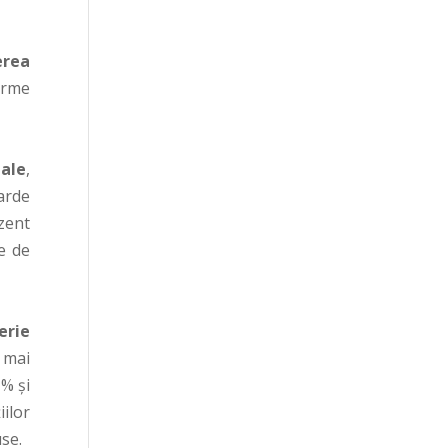
erea
orme
ale
,
iarde
zent
e de
erie
 mai
 % și
iilor
use.