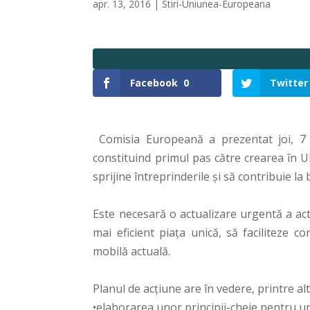
apr. 13, 2016
|
Stiri-Uniunea-Europeana
Facebook
0
Twitter
Comisia Europeană a prezentat joi, 7 a
constituind primul pas către crearea în 
sprijine întreprinderile și să contribuie l
Este necesară o actualizare urgentă a ac
mai eficient piața unică, să faciliteze c
mobilă actuală.
Planul de acțiune are în vedere, printre alt
•elaborarea unor principii-cheie pentru u