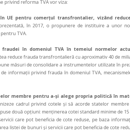
ne privind reforma TVA vor viza:
 în UE pentru comerțul transfrontalier, vizând reduc
prezentată, în 2017, o propunere de instituire a unor n
n pentru TVA.
 fraudei în domeniul TVA în temeiul normelor actu
utea reduce frauda transfrontalieră cu aproximativ 40 de mil
pune măsuri de consolidare a instrumentelor utilizate în pre
de informații privind frauda în domeniul TVA, mecanismel
elor membre pentru a-și alege propria politică în mat
nizeze cadrul privind cotele și să acorde statelor membre
 propuse două opțiuni: menținerea cotei standard minime de 15
 servicii care pot beneficia de cote reduse, pe baza informaț
a listei de bunuri și servicii care pot beneficia de cote red