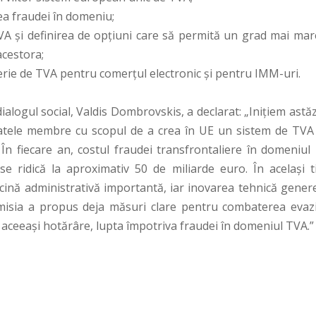
a fraudei în domeniu;
TVA și definirea de opțiuni care să permită un grad mai mar
acestora;
terie de TVA pentru comerțul electronic și pentru IMM-uri.
alogul social, Valdis Dombrovskis, a declarat: „Inițiem astă
tatele membre cu scopul de a crea în UE un sistem de TVA
 În fiecare an, costul fraudei transfrontaliere în domeniul
e ridică la aproximativ 50 de miliarde euro. În același t
rcină administrativă importantă, iar inovarea tehnică gener
misia a propus deja măsuri clare pentru combaterea evazi
cu aceeași hotărâre, lupta împotriva fraudei în domeniul TVA.”