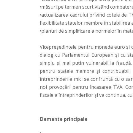
•măsuri pe termen scurt vizând combatere
•actualizarea cadrului privind cotele de 
flexibilitate statelor membre în stabilirea 
•planuri de simplificare a normelor în ma
Vicepreședintele pentru moneda euro și di
dialog cu Parlamentul European și cu s
simplu și mai puțin vulnerabil la fraudă.
pentru statele membre și contribuabili s
întreprinderile mici se confruntă cu o sa
noi provocări pentru încasarea TVA. Co
fiscale a întreprinderilor și va continua, 
Elemente principale