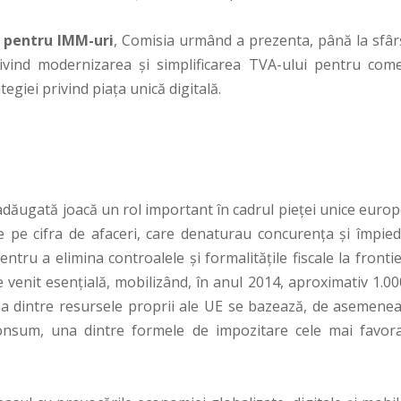
i pentru IMM-uri
, Comisia urmând a prezenta, până la sfârș
ivind modernizarea și simplificarea TVA-ului pentru come
tegiei privind piața unică digitală.
dăugată joacă un rol important în cadrul pieței unice europ
le pe cifra de afaceri, care denaturau concurența și împied
entru a elimina controalele și formalitățile fiscale la fronti
e venit esențială, mobilizând, în anul 2014, aproximativ 1.0
na dintre resursele proprii ale UE se bazează, de asemenea
nsum, una dintre formele de impozitare cele mai favora