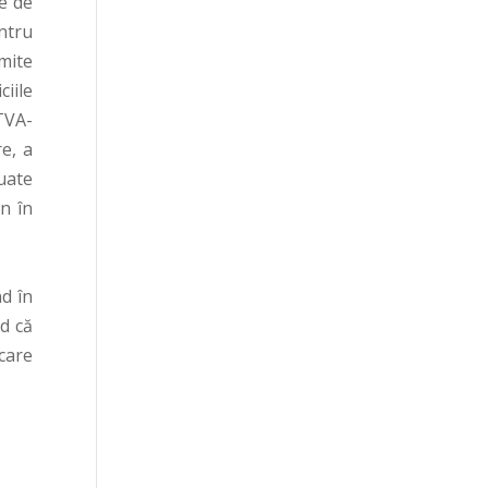
le de
ntru
mite
ciile
 TVA-
re, a
uate
n în
d în
rd că
 care